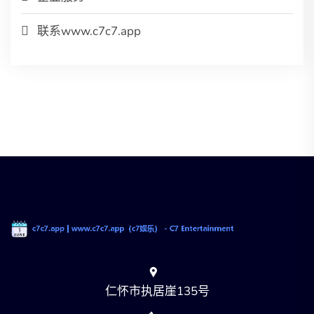
联系www.c7c7.app
仁怀市执居崖135号