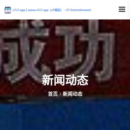
新闻动态
首页
新闻动态