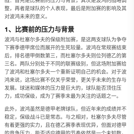
战：首先是比赛前的压力与背景，其次是波鸿的战略调
整，再者是球队的个人表现，最后是附加赛的影响及其
对波鸿未来的意义。
1、比赛前的压力与背景
波鸿与杜塞尔多夫的保级附加赛，是这两支球队为争夺
下赛季德甲席位而展开的生死较量。波鸿在常规赛结束
后，排名德甲倒数第三，而杜塞尔多夫则位列德乙的第
三名。两队分别处于不同的联赛级别，但这场附加赛给
了波鸿和杜塞尔多夫一个重新证明自己的机会。对于波
鸿来说，这场比赛不仅关乎荣誉，更关乎未来的生存与
发展。球迷和媒体的压力是巨大的，球队能否顶住压
力，成功保级，成为了赛季末最为关注的话题之一。
此外，波鸿虽然是德甲老牌球队，但近年来的成绩并不
稳定，保级战斗已是常态。与之相对，杜塞尔多夫尽管
有着更强的实力，且在德乙赛季表现优异，但面对德甲
的竞争压力，能否适应德甲的节奏依然是一个未知数。