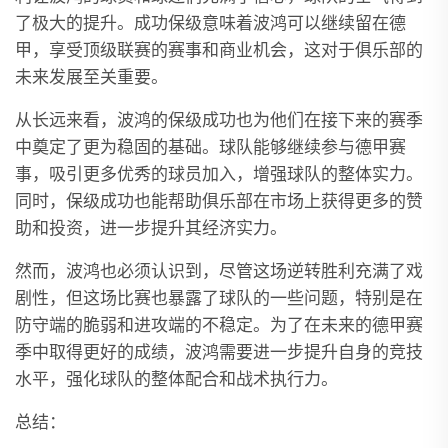
了极大的提升。成功保级意味着波鸿可以继续留在德
甲，享受顶级联赛的赛事和商业机会，这对于俱乐部的
未来发展至关重要。
从长远来看，波鸿的保级成功也为他们在接下来的赛季
中奠定了更为稳固的基础。球队能够继续参与德甲赛
事，吸引更多优秀的球员加入，增强球队的整体实力。
同时，保级成功也能帮助俱乐部在市场上获得更多的赞
助和投资，进一步提升其经济实力。
然而，波鸿也必须认识到，尽管这场逆转胜利充满了戏
剧性，但这场比赛也暴露了球队的一些问题，特别是在
防守端的脆弱和进攻端的不稳定。为了在未来的德甲赛
季中取得更好的成绩，波鸿需要进一步提升自身的竞技
水平，强化球队的整体配合和战术执行力。
总结：