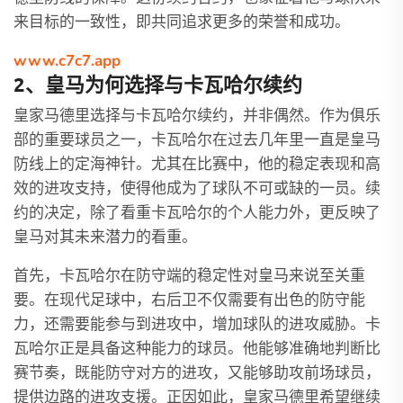
来目标的一致性，即共同追求更多的荣誉和成功。
www.c7c7.app
2、皇马为何选择与卡瓦哈尔续约
皇家马德里选择与卡瓦哈尔续约，并非偶然。作为俱乐
部的重要球员之一，卡瓦哈尔在过去几年里一直是皇马
防线上的定海神针。尤其在比赛中，他的稳定表现和高
效的进攻支持，使得他成为了球队不可或缺的一员。续
约的决定，除了看重卡瓦哈尔的个人能力外，更反映了
皇马对其未来潜力的看重。
首先，卡瓦哈尔在防守端的稳定性对皇马来说至关重
要。在现代足球中，右后卫不仅需要有出色的防守能
力，还需要能参与到进攻中，增加球队的进攻威胁。卡
瓦哈尔正是具备这种能力的球员。他能够准确地判断比
赛节奏，既能防守对方的进攻，又能够助攻前场球员，
提供边路的进攻支援。正因如此，皇家马德里希望继续