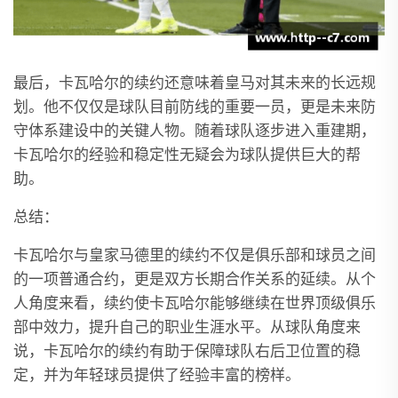
最后，卡瓦哈尔的续约还意味着皇马对其未来的长远规
划。他不仅仅是球队目前防线的重要一员，更是未来防
守体系建设中的关键人物。随着球队逐步进入重建期，
卡瓦哈尔的经验和稳定性无疑会为球队提供巨大的帮
助。
总结：
卡瓦哈尔与皇家马德里的续约不仅是俱乐部和球员之间
的一项普通合约，更是双方长期合作关系的延续。从个
人角度来看，续约使卡瓦哈尔能够继续在世界顶级俱乐
部中效力，提升自己的职业生涯水平。从球队角度来
说，卡瓦哈尔的续约有助于保障球队右后卫位置的稳
定，并为年轻球员提供了经验丰富的榜样。