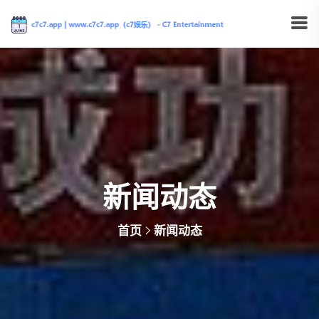
新闻动态
首页
新闻动态