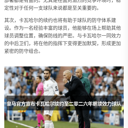
部署都是有益的。尤其是在面对激烈的竞争环境时，稳
定性对于任何一支球队来说都是至关重要的。
其次，卡瓦哈尔的续约也将有助于球队的防守体系建
设。作为一名经验丰富的球员，他能够在场上帮助其他
球员调整位置，确保防线的严密。与卡瓦哈尔一同效力
的中后卫们，将在他的指挥下变得更加默契，形成更加
紧密的防守组合。