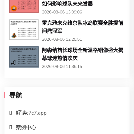
如何影响球队未来发展
2026-08-06 13:09:06
雷克雅未克维京队冰岛联赛全胜提前
问鼎冠军
2026-08-06 12:25:51
阿森纳酋长球场全新温格铜像盛大揭
幕球迷热情欢庆
2026-08-06 11:36:15
导航
解读c7c7.app
案例中心