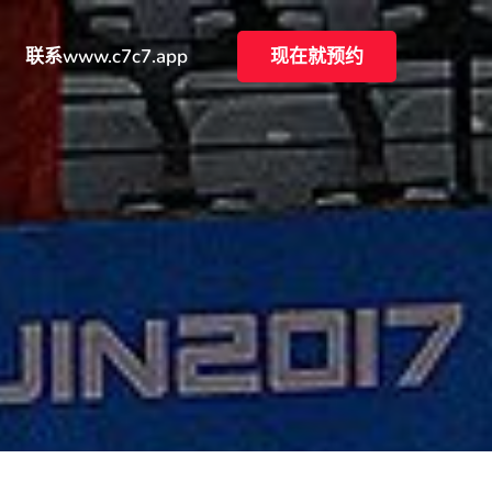
联系www.c7c7.app
现在就预约