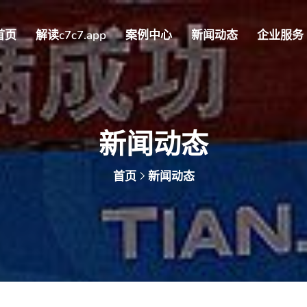
首页
解读c7c7.app
案例中心
新闻动态
企业服务
新闻动态
首页
新闻动态