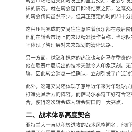
转会市场临近关闭时发生的重要交易，总会引发
样的情况。就在转会窗口即将结束之际，这笔交
的转会传闻虽然不少，但真正落定的时间却十分
这种压哨完成的交易往往意味着俱乐部在最后阶
他们在转会市场上向来以精准操作著称。当球队
率体现了管理层对未来规划的清晰思路。
另一方面，球迷和媒体的热议也与萨马尔季奇的
他在联赛中展现出的技术天赋令人印象深刻。无
胁，因此转会消息一经确认，立刻引发了广泛讨
此外，这笔交易还体现了意甲近年来对年轻球员
打造更具活力的阵容，而萨马尔季奇正好符合这
合，使得这次转会成为转会窗口的一大亮点。
二、战术体系高度契合
亚特兰大一直以积极进攻的战术风格闻名，他们