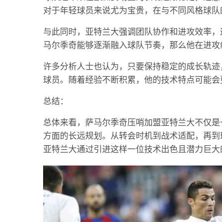
对于年轻球员来说尤为宝贵，在与不同风格球队
与此同时，亚特兰大强调团队协作和进攻效率，
马尔季奇能够逐渐融入球队节奏，那么他在进攻
许多分析人士也认为，只要保持稳定的成长轨迹
球员。随着经验不断积累，他的技术特点可能会
总结：
总体来看，萨马尔季奇压哨加盟亚特兰大不仅是
方面的长远规划。从转会时机到战术适配，再到
亚特兰大通过引进这样一位技术出色且潜力巨大