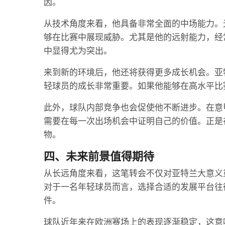
因。
从技术角度来看，他具备非常全面的中场能力。
够在比赛中展现威胁。尤其是他的远射能力，经
中显得尤为突出。
来到新的环境后，他还将获得更多成长机会。亚
轻球员的成长非常重要。如果他能够在高水平比
此外，球队内部竞争也会促使他不断进步。在意
需要在每一次出场机会中证明自己的价值。正是
物。
四、未来前景值得期待
从长远角度来看，这笔转会不仅对亚特兰大意义
对于一名年轻球员而言，选择合适的发展平台往
件。
球队近年来在欧洲赛场上的表现逐渐稳定，这意