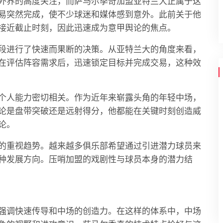
外界的高度关注，而萨马尔季奇加盟亚特兰大正属于这
易突然完成，使不少球迷和媒体感到意外。此前关于他
接近截止时刻，因此迅速成为意甲舆论的焦点。
段进行了快速而果断的决策。从亚特兰大的角度来看，
在评估阵容需求后，迅速锁定目标并完成交易，这种效
个人能力密切相关。作为近年来崭露头角的年轻中场，
论是盘带突破还是远射得分，他都能在关键时刻创造威
论。
的重视趋势。越来越多俱乐部希望通过引进潜力球员来
种发展方向。压哨加盟的戏剧性与球员本身的潜力结
强调快速传导和中场的创造力。在这样的体系中，中场