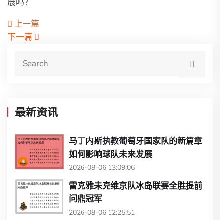
展吗？
上一篇
下一篇
最新资讯
马丁内斯执教葡萄牙国家队的新篇章
如何影响球队未来发展
2026-08-06 13:09:06
雷克雅未克维京队冰岛联赛全胜提前
问鼎冠军
2026-08-06 12:25:51