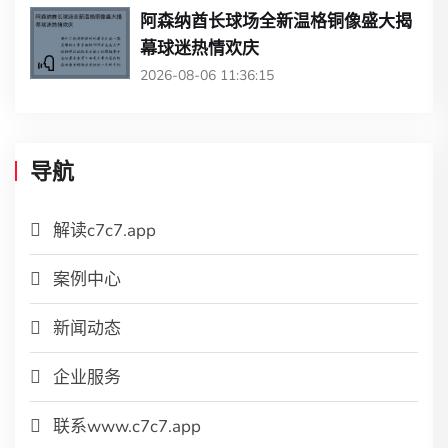
阿森纳酋长球场全新温格铜像盛大揭
幕球迷热情欢庆
2026-08-06 11:36:15
导航
解读c7c7.app
案例中心
新闻动态
企业服务
联系www.c7c7.app