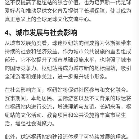
这不仅提高了枢纽站的综合价值，也为培养新一代足球
爱好者和推动足球文化普及提供了长期保障，使其成为
真正意义上的全球足球文化交流中心。
4、城市发展与社会影响
从城市发展角度看，球迷枢纽站的建成将为休斯顿带来
持续的社会和经济效益。作为城市公共设施的重要组成
部分，它不仅提升了城市基础设施水平，也增强了城市
的国际竞争力。枢纽站将成为城市新的地标建筑，吸引
全球游客和媒体关注，进一步提升城市形象。
在社会影响方面，枢纽站将促进社区参与和文化融合。
赛事期间，本地居民、国际游客以及不同背景的球迷将
在枢纽站内进行交流，增进理解与友谊。长期来看，枢
纽站的文化活动、教育项目和公共设施将丰富市民生
活，增强社会凝聚力。
此外，球迷枢纽站的建设还体现了可持续发展的理念。