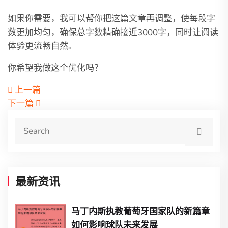
如果你需要，我可以帮你把这篇文章再调整，使每段字
数更加均匀，确保总字数精确接近3000字，同时让阅读
体验更流畅自然。
你希望我做这个优化吗？
上一篇
下一篇
最新资讯
马丁内斯执教葡萄牙国家队的新篇章
如何影响球队未来发展