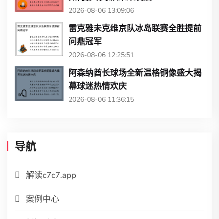
2026-08-06 13:09:06
雷克雅未克维京队冰岛联赛全胜提前
问鼎冠军
2026-08-06 12:25:51
阿森纳酋长球场全新温格铜像盛大揭
幕球迷热情欢庆
2026-08-06 11:36:15
导航
解读c7c7.app
案例中心