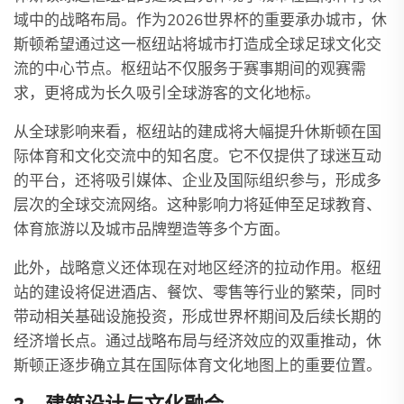
域中的战略布局。作为2026世界杯的重要承办城市，休
斯顿希望通过这一枢纽站将城市打造成全球足球文化交
流的中心节点。枢纽站不仅服务于赛事期间的观赛需
求，更将成为长久吸引全球游客的文化地标。
从全球影响来看，枢纽站的建成将大幅提升休斯顿在国
际体育和文化交流中的知名度。它不仅提供了球迷互动
的平台，还将吸引媒体、企业及国际组织参与，形成多
层次的全球交流网络。这种影响力将延伸至足球教育、
体育旅游以及城市品牌塑造等多个方面。
此外，战略意义还体现在对地区经济的拉动作用。枢纽
站的建设将促进酒店、餐饮、零售等行业的繁荣，同时
带动相关基础设施投资，形成世界杯期间及后续长期的
经济增长点。通过战略布局与经济效应的双重推动，休
斯顿正逐步确立其在国际体育文化地图上的重要位置。
2、建筑设计与文化融合