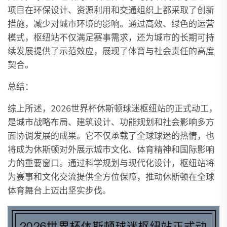
项目在环保设计、资源利用和交通组织上都采取了创新
措施，减少对城市环境的影响。通过高效、绿色的运营
模式，枢纽站不仅满足赛事需求，还为城市的长期可持
续发展提供了示范效应，展现了体育与社会责任的高度
契合。
总结：
综上所述，2026世界杯休斯顿球迷枢纽站的正式动工，
是城市战略布局、建筑设计、功能规划和社会影响多方
面协调发展的成果。它不仅承载了全球球迷的热情，也
将成为休斯顿对外展示城市文化、体育精神和国际影响
力的重要窗口。通过科学规划与现代化设计，枢纽站将
为赛事和文化交流提供全方位保障，推动休斯顿在全球
体育舞台上迈出坚实步伐。