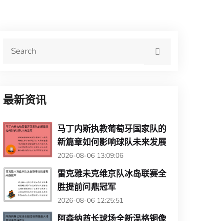
最新资讯
马丁内斯执教葡萄牙国家队的
新篇章如何影响球队未来发展
2026-08-06 13:09:06
雷克雅未克维京队冰岛联赛全
胜提前问鼎冠军
2026-08-06 12:25:51
阿森纳酋长球场全新温格铜像