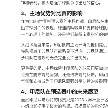
神和表现，极大增强了球队争取出线的信心。
3、主场优势对比赛的影响
作为2026世界杯预选赛的主场作战，印尼队在
励了球员们的表现，球迷的呐喊声和支持给球队
一个心理上的优势，还是他们获得宝贵积分的关
从战术角度来看，印尼队的主场环境为他们提供
特队相较于印尼队可能略显不适应。印尼队通过
沙特队在进攻时无法完全发挥出优势。
更重要的是，主场优势让印尼队的球员们更加自
论是在防守端的坚韧，还是进攻端的反击，印尼
气氛和支持成为了印尼队顽强战平沙特的关键因
4、印尼队在预选赛中的未来展望
虽然印尼队与沙特的比赛只是2026世界杯亚洲
小组出线提供了极大的希望。根据目前的积分形