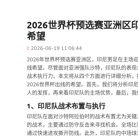
2026世界杯预选赛亚洲
希望
2026-06-19 11:06:44
2026年世界杯预选赛亚洲区，印尼男足在主场
线希望。尽管面对亚洲强队沙特，印尼队的表现
战术执行力。本文将从四个方面进行详细分析，
2026世界杯出线的希望。首先，我们将分析印
人的发挥，再来看印尼队的主场优势，最后，我
1、印尼队战术布置与执行
印尼队在面对沙特阿拉伯时的战术布置尤为关键
的战术，主要通过防守反击来寻找机会。全场比
通过快速进攻撕开防线。此外，印尼队的中场球