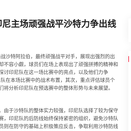
区印尼主场顽强战平沙特力争出线
迎战沙特阿拉伯，最终顽强战平对手，展现出强烈的出
却不容小觑，球员们在场上表现出了顽强拼搏的精神和
探讨印尼队在这一场比赛中的亮点，以及他们力争
尼队在本场比赛中的战术布置，其次，重点评估球员个
们将分析印尼队在预选赛中的整体形势与未来展望。
。由于沙特队的整体实力较强，印尼队选择了较为保守
赛，印尼队的后防线始终保持紧密的组织，避免沙特队
员则在防守的基础上积极策应反击，争取利用沙特防线