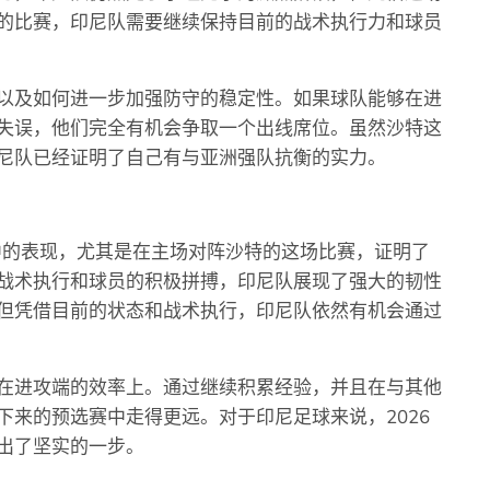
的比赛，印尼队需要继续保持目前的战术执行力和球员
以及如何进一步加强防守的稳定性。如果球队能够在进
失误，他们完全有机会争取一个出线席位。虽然沙特这
尼队已经证明了自己有与亚洲强队抗衡的实力。
中的表现，尤其是在主场对阵沙特的这场比赛，证明了
战术执行和球员的积极拼搏，印尼队展现了强大的韧性
但凭借目前的状态和战术执行，印尼队依然有机会通过
在进攻端的效率上。通过继续积累经验，并且在与其他
来的预选赛中走得更远。对于印尼足球来说，2026
出了坚实的一步。