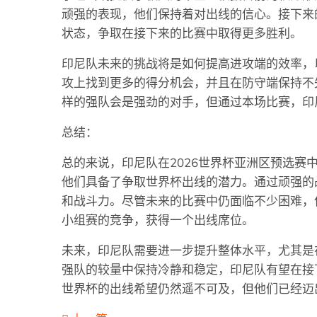
顽强的表现，他们保持着对出线的信心。接下来
状态，争取在接下来的比赛中取得更多胜利。
印尼队未来的挑战将是如何提高进攻端的效率，
攻上找到更多的得分机会，并且在防守端保持不
样的强队会是强劲的对手，但通过本场比赛，印
总结：
总的来说，印尼队在2026世界杯亚洲区预选赛
他们具备了争取世界杯出线的潜力。通过顽强的
和战斗力。尽管未来的比赛中仍面临不少困难，
小组赛的竞争，获得一个出线席位。
未来，印尼队需要进一步提升整体水平，尤其是
强队的较量中保持冷静和稳定，印尼队有望在接下
世界杯的出线希望仍然遥不可及，但他们已经迈