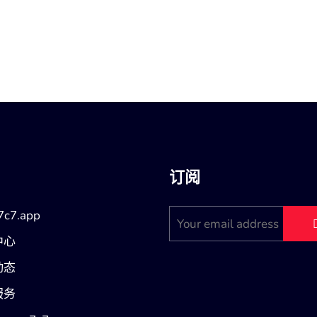
订阅
c7.app
中心
动态
服务