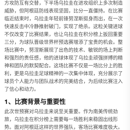
方攻防互有交替，下半场乌拉圭在进攻组织上多次制造
威胁，但阿根廷防线表现坚固，比分一直僵持。在比赛
临近结束时，乌拉圭年轻前锋努涅斯挺身而出，在一次
快速反击中冷静推射破门，实现了绝杀。这粒关键进球
不仅改变了比赛结果，也让乌拉圭在积分榜上扳回重要
三分，为球队晋级世界杯预选赛增添了宝贵的机会。整
场比赛中，努涅斯展现了出色的技术、敏锐的场上判断
和强烈的责任感，他的进球体现了乌拉圭顽强拼搏的精
神和团队的默契配合。这场比赛不仅是一场比分上的胜
利，更是乌拉圭足球精神的一次集中体现，充分展示了
球员个人能力与团队战术的完美结合，为后续比赛注入
了信心和动力。
1、比赛背景与重要性
此次世预赛对乌拉圭来说至关重要。作为南美传统劲
旅，乌拉圭在积分榜上需要每一场胜利来稳固出线形
势。面对阿根廷这样的世界强队，客场比赛难度极大。