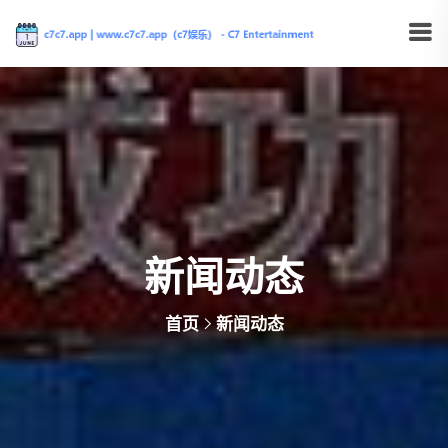
新闻动态
首页
新闻动态