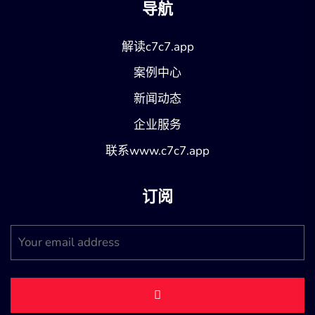
导航
解读c7c7.app
案例中心
新闻动态
企业服务
联系www.c7c7.app
订阅