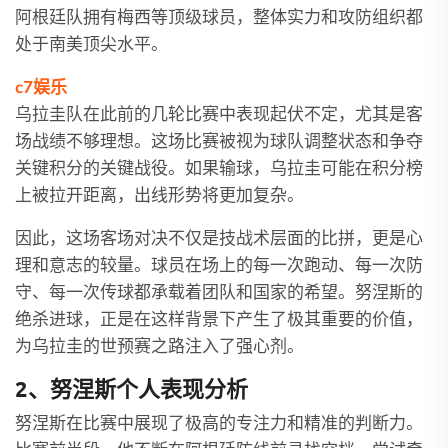
阿根廷队拥有梅西等顶级球员，整体实力和攻防组织都
处于南美顶尖水平。
c7娱乐
乌拉圭队在此前的几轮比赛中表现起伏不定，尤其是客
场战绩不够理想。这场比赛被视为球队调整状态和争夺
关键积分的关键战役。如果输球，乌拉圭可能在积分榜
上被拉开距离，出线形势将更加复杂。
因此，这场客场对决不仅是技战术层面的比拼，更是心
理和意志的较量。球员在场上的每一次跑动、每一次防
守、每一次传球都承载着团队和国家的希望。努涅斯的
绝杀进球，正是在这样背景下产生了极其重要的价值，
为乌拉圭的世预赛之路注入了强心剂。
2、努涅斯个人表现分析
努涅斯在比赛中展现了极高的专注力和精准的判断力。