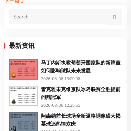
下一篇
最新资讯
马丁内斯执教葡萄牙国家队的新篇章
如何影响球队未来发展
2026-08-06 13:09:06
雷克雅未克维京队冰岛联赛全胜提前
问鼎冠军
2026-08-06 12:25:51
阿森纳酋长球场全新温格铜像盛大揭
幕球迷热情欢庆