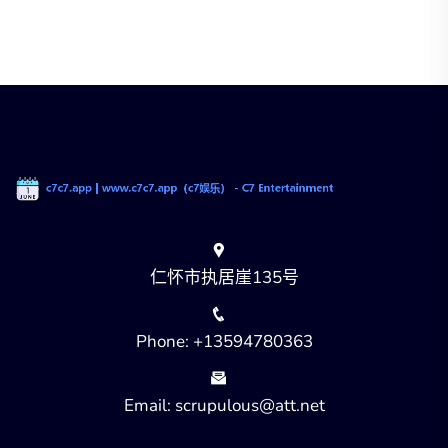
仁怀市执居崖135号
Phone: +13594780363
Email: scrupulous@att.net