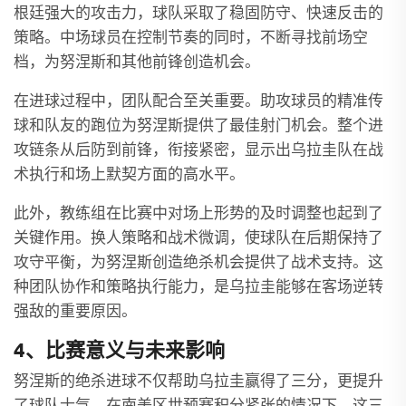
根廷强大的攻击力，球队采取了稳固防守、快速反击的
策略。中场球员在控制节奏的同时，不断寻找前场空
档，为努涅斯和其他前锋创造机会。
在进球过程中，团队配合至关重要。助攻球员的精准传
球和队友的跑位为努涅斯提供了最佳射门机会。整个进
攻链条从后防到前锋，衔接紧密，显示出乌拉圭队在战
术执行和场上默契方面的高水平。
此外，教练组在比赛中对场上形势的及时调整也起到了
关键作用。换人策略和战术微调，使球队在后期保持了
攻守平衡，为努涅斯创造绝杀机会提供了战术支持。这
种团队协作和策略执行能力，是乌拉圭能够在客场逆转
强敌的重要原因。
4、比赛意义与未来影响
努涅斯的绝杀进球不仅帮助乌拉圭赢得了三分，更提升
了球队士气。在南美区世预赛积分紧张的情况下，这三