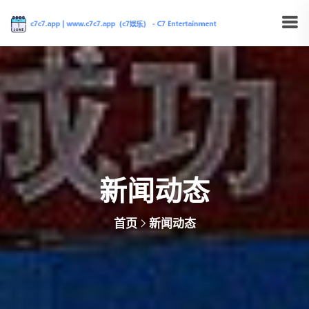
新闻动态
首页
新闻动态