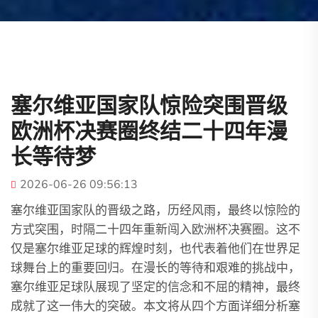
塞尔维亚国家队惊险突围晋级
欧洲杯决赛圈终结二十四年漫
长等待梦
2026-06-26 09:56:13
塞尔维亚国家队的晋级之路，历经风雨，最终以惊险的
方式突围，时隔二十四年重新闯入欧洲杯决赛圈。这不
仅是塞尔维亚足球的辉煌时刻，也代表着他们在世界足
球舞台上的重要回归。在漫长的等待和艰难的挑战中，
塞尔维亚足球队展现了坚定的信念和不屈的精神，最终
成就了这一伟大的突破。本文将从四个方面详细分析塞