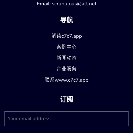
Email: scrupulous@att.net
导航
解读c7c7.app
案例中心
新闻动态
企业服务
联系www.c7c7.app
订阅