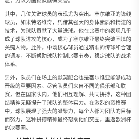
志，力求为国家队赢得荣誉。
其中，几位关键球员的表现尤为突出。塞尔维亚的锋线
球员，如米特洛维奇，凭借其强大的身体素质和精湛的
技术，为球队贡献了大量进球。他在比赛中的表现几乎
成了球队进攻的核心，成为了塞尔维亚最终突破困境的
关键人物。此外，中场核心球员通过精准的传球和合理
的调度，不断帮助球队控制比赛节奏，稳定球队的战术
体系。
另外，队员们在场上的默契配合也是塞尔维亚能够成功
晋级的重要因素。尽管队员们来自不同的俱乐部和联
赛，但在国家队内，他们相互理解、共同拼搏，这种团
结精神无疑提升了球队的整体实力。在激烈的资格赛
中，球队展现了强大的凝聚力，每个人都为团队的目标
而努力，这种拼搏精神最终帮助他们突围，重返欧洲杯
的决赛圈。