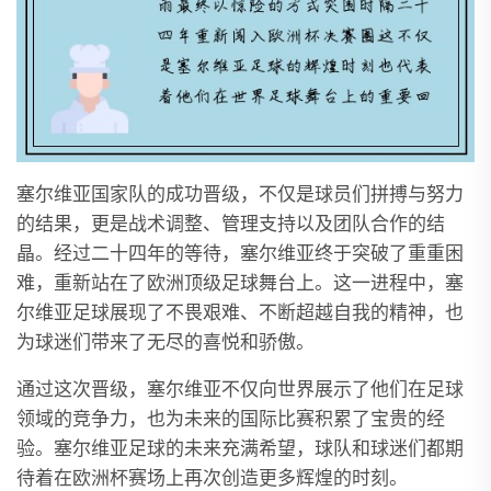
塞尔维亚国家队的成功晋级，不仅是球员们拼搏与努力
的结果，更是战术调整、管理支持以及团队合作的结
晶。经过二十四年的等待，塞尔维亚终于突破了重重困
难，重新站在了欧洲顶级足球舞台上。这一进程中，塞
尔维亚足球展现了不畏艰难、不断超越自我的精神，也
为球迷们带来了无尽的喜悦和骄傲。
通过这次晋级，塞尔维亚不仅向世界展示了他们在足球
领域的竞争力，也为未来的国际比赛积累了宝贵的经
验。塞尔维亚足球的未来充满希望，球队和球迷们都期
待着在欧洲杯赛场上再次创造更多辉煌的时刻。