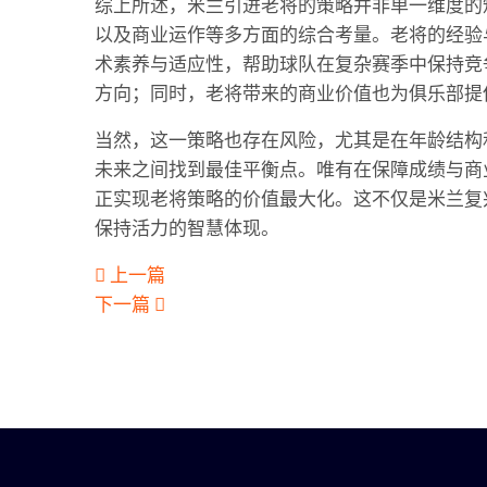
综上所述，米兰引进老将的策略并非单一维度的
以及商业运作等多方面的综合考量。老将的经验
术素养与适应性，帮助球队在复杂赛季中保持竞
方向；同时，老将带来的商业价值也为俱乐部提
当然，这一策略也存在风险，尤其是在年龄结构
未来之间找到最佳平衡点。唯有在保障成绩与商
正实现老将策略的价值最大化。这不仅是米兰复
保持活力的智慧体现。
上一篇
下一篇