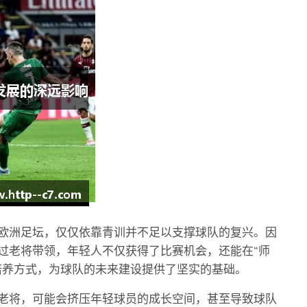
欧洲足坛，仅仅依靠青训并不足以支撑球队的复兴。因
过老将带领，年轻人不仅获得了比赛机会，还能在“师
培养方式，为球队的未来建设提供了坚实的基础。
老将，可能会挤压年轻球员的成长空间，甚至导致球队