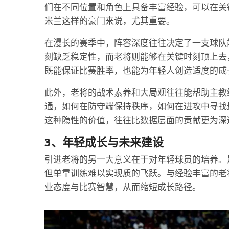
们在不同位置和角色上具备丰富经验，可以在关
米兰这样的豪门来说，尤其重要。
在漫长的赛季中，阵容深度往往决定了一支球队
刻缺乏稳定性，而老将则能够在关键时刻顶上去
既能保证比赛胜率，也能为年轻人创造适度的成
此外，老将的战术素养和大局观往往能帮助主教
通，如何在防守端保持秩序，如何在进攻中寻找
这种隐性的价值，往往比数据层面的贡献更为深
3、年轻成长与未来建设
引进老将的另一大意义在于对年轻球员的培养。
但单靠训练难以实现质的飞跃。与经验丰富的老
业态度与比赛智慧，从而缩短成长路径。