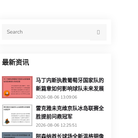
最新资讯
马丁内斯执教葡萄牙国家队的
新篇章如何影响球队未来发展
2026-08-06 13:09:06
雷克雅未克维京队冰岛联赛全
胜提前问鼎冠军
2026-08-06 12:25:51
阿森纳酋长球场全新温格铜像