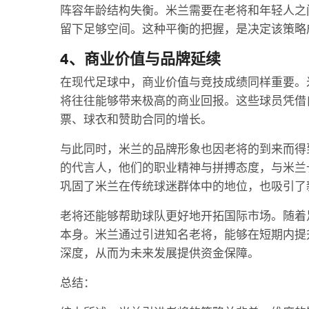
阵容年龄结构失衡。米兰需要在老将和年轻人之
留下足够空间。这种平衡的把握，是决定该策略
4、商业价值与品牌延续
在现代足球中，商业价值与竞技成绩同样重要。
将往往能够带来极高的商业回报。这些球员凭借
票、球衣和赞助合同的增长。
与此同时，米兰的品牌形象也因老将的到来而得
的代言人，他们的职业精神与拼搏态度，与米兰
巩固了米兰在传统球迷群体中的地位，也吸引了
老将还能够帮助球队更好地开拓国际市场。随着
本身。米兰通过引进知名老将，能够在短期内提
深度，从而为未来发展提供资金保障。
总结：