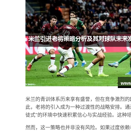
米兰的青训体系历来享有盛誉，但在竞争激烈的
此，老将的引入成为一种过渡性的战略安排。通
徒式”的环境中快速积累信心与实战经验。这种
然而，这一策略也并非没有风险。如果过度依赖