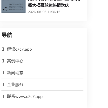
盛大揭幕球迷热情欢庆
2026-08-06 11:36:15
导航
解读c7c7.app
案例中心
新闻动态
企业服务
联系www.c7c7.app