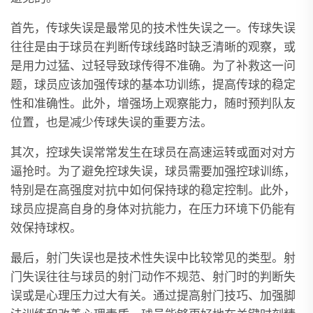
首先，传球失误是最常见的技术性失误之一。传球失误
往往是由于球员在判断传球线路时缺乏清晰的观察，或
是用力过猛、过轻导致球传得不准确。为了补救这一问
题，球员应该加强传球的基本功训练，提高传球的稳定
性和准确性。此外，增强场上观察能力，随时预判队友
位置，也是减少传球失误的重要方法。
其次，控球失误常常发生在球员在高速运转或面对对方
逼抢时。为了避免控球失误，球员需要加强控球训练，
特别是在高强度对抗中如何保持球的稳定控制。此外，
球员应提高自身的身体对抗能力，在压力环境下仍能有
效保持球权。
最后，射门失误也是技术性失误中比较常见的类型。射
门失误往往与球员的射门动作不规范、射门时的判断失
误或是心理压力过大有关。通过提高射门技巧、加强脚