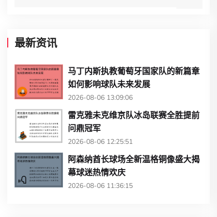
最新资讯
马丁内斯执教葡萄牙国家队的新篇章
如何影响球队未来发展
2026-08-06 13:09:06
雷克雅未克维京队冰岛联赛全胜提前
问鼎冠军
2026-08-06 12:25:51
阿森纳酋长球场全新温格铜像盛大揭
幕球迷热情欢庆
2026-08-06 11:36:15