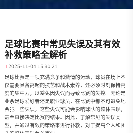
足球比赛中常见失误及其有效
补救策略全解析
2025-11-04 15:30:21
足球比赛是一项充满竞争和激情的运动，球员在场上不
仅需要具备高超的技艺和战术素养，还必须时刻保持高
度的集中力，以避免因失误而导致比赛的失控。无论是
业余足球爱好者还是职业球员，在比赛中都不可避免地
会犯一些失误，这些失误可能会影响球队的整体表现，
甚至直接决定比赛的结果。因此，了解常见的失误类
型，并通过有效的策略来进行补救，对于提高个人和团