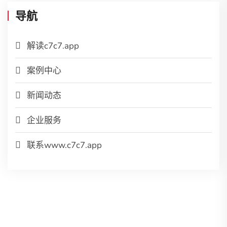
导航
解读c7c7.app
案例中心
新闻动态
企业服务
联系www.c7c7.app