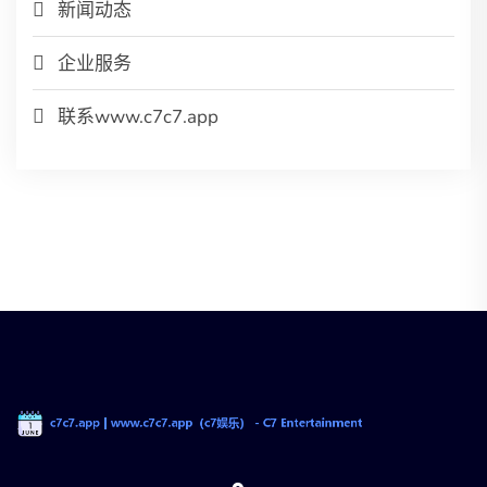
新闻动态
企业服务
联系www.c7c7.app