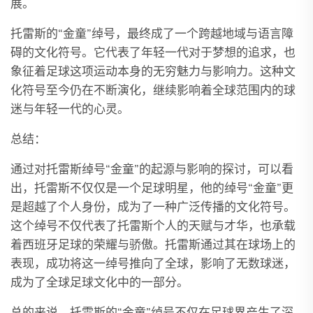
展。
托雷斯的“金童”绰号，最终成了一个跨越地域与语言障
碍的文化符号。它代表了年轻一代对于梦想的追求，也
象征着足球这项运动本身的无穷魅力与影响力。这种文
化符号至今仍在不断演化，继续影响着全球范围内的球
迷与年轻一代的心灵。
总结：
通过对托雷斯绰号“金童”的起源与影响的探讨，可以看
出，托雷斯不仅仅是一个足球明星，他的绰号“金童”更
是超越了个人身份，成为了一种广泛传播的文化符号。
这个绰号不仅代表了托雷斯个人的天赋与才华，也承载
着西班牙足球的荣耀与骄傲。托雷斯通过其在球场上的
表现，成功将这一绰号推向了全球，影响了无数球迷，
成为了全球足球文化中的一部分。
总的来说，托雷斯的“金童”绰号不仅在足球界产生了深