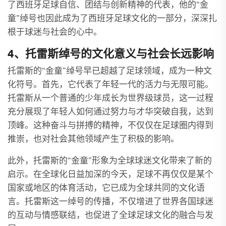
了西班牙足球自信、团结与创新精神的代表，他的“金
童”绰号也因此成为了西班牙足球文化的一部分，深深扎
根于球迷与社会的心中。
4、托雷斯绰号的文化意义与社会长远影响
托雷斯的“金童”绰号早已超越了足球领域，成为一种文
化符号。首先，它代表了年轻一代的活力与无限可能。
托雷斯从一个普通的少年成长为世界级球员，这一过程
充分展现了年轻人如何通过努力与才华突破自我，达到
顶峰。这种奋斗与拼搏的精神，不仅仅在足球圈内得到
推崇，也对社会其他领域产生了积极的影响。
此外，托雷斯的“金童”形象为全球球迷文化带来了新的
启示。在全球化日益加深的今天，足球不再仅仅是某个
国家或地区的体育活动，它已成为全球共同的文化语
言。托雷斯这一绰号的传播，不仅增进了世界各国球迷
的互动与情感联结，也促进了全球足球文化的融合与发