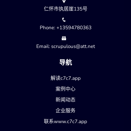
仁怀市执居崖135号
Phone: +13594780363
Email: scrupulous@att.net
导航
解读c7c7.app
案例中心
新闻动态
企业服务
联系www.c7c7.app