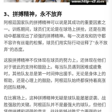
3、拼搏精神，永不放弃
阿根廷国家队的拼搏精神可以说是其成功的重要因素之
一。训练期间，球员们无论是在球场上拼抢，还是在跑
动中都展现出了顽强的拼搏精神。每一次进攻和防守都
不容许有丝毫的松懈，球员们用实际行动诠释了“永不放
弃”的态度。
这股拼搏精神不仅体现在球员的努力上，还体现在他们
对于彼此的支持和鼓励上。每当队员遇到困难或疲惫
时，其他队友总是第一时间伸出援手。无论是身体上的
帮助，还是心理上的鼓励，阿根廷队始终都保持着高涨
的团队精神。
在比赛场上，这种拼搏精神无疑是球队能屡屡逆袭、战
胜强敌的关键。阿根廷队并不是最强大的球队，但他们
凭借拼搏和顽强的意志，往往能够战胜实力更强的对