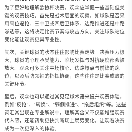
为了更好地理解欧协杯决赛，观众应掌握一些基础但关
键的观赛技巧。首先是战术层面的观察，如球队是否采
用高位逼抢、三中卫或四后卫体系、边路推进还是中路
渗透等，这将决定比赛节奏与攻击方向。关注球队站位
变化能让观赛更具专业性。
其次，关键球员的状态往往影响比赛走势。决赛压力极
大，球员的心理承受能力、临场发挥与对抗硬度都会被
放大。观众可多关注中场核心、边路爆点与前锋的跑
位，以及后防领袖的指挥协调，这些往往是比赛成败的
关键环节。
最后，观众也可以通过常见足球术语来提升观赛体验，
例如“反抢”、“转换”、“弱侧推进”、“拖后组织”等。这些
词汇常出现在专业解说中，理解其含义不仅能增强观赛
代入感，还能帮助更快判断场上局势变化，让观看决赛
成为一次更深入的体验。