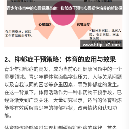
2、抑郁症干预策略：体育的应用与效果
青少年抑郁症的高发，成为当前心理健康问题中的一个
重要领域。青少年群体常面临学业压力、人际关系问题
以及自我认同的困惑等多重因素，导致抑郁症的发生。
在这一背景下，体育活动作为一种非药物干预手段，已
经逐渐受到广泛关注。大量研究显示，适当的体育锻炼
能够有效缓解青少年的抑郁症状，改善情绪和认知功
能。
体育锻炼能够通过生理机制缓解抑郁症的症状。首先，