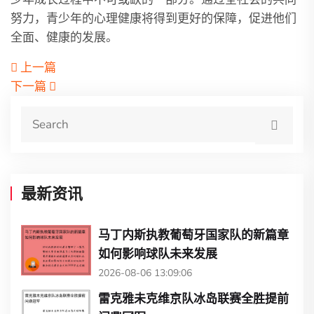
努力，青少年的心理健康将得到更好的保障，促进他们
全面、健康的发展。
上一篇
下一篇
最新资讯
马丁内斯执教葡萄牙国家队的新篇章
如何影响球队未来发展
2026-08-06 13:09:06
雷克雅未克维京队冰岛联赛全胜提前