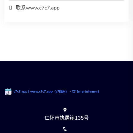
联系www.c7c7.app
仁怀市执居崖135号