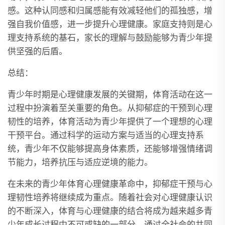
感。这种认同感和归属感能有效减轻他们的孤独感，增
强自我价值感，进一步提升心理健康。家庭支持则是心
理支持系统的基石，家长的理解与鼓励能够为青少年提
供坚强的后盾。
总结：
青少年时期是心理健康发展的关键期，体育活动在这一
过程中扮演着至关重要的角色。从抑郁症的干预到心理
韧性的培养，体育活动为青少年提供了一个理想的心理
干预平台。通过科学的运动方案与适当的心理支持系
统，青少年不仅能够提高身体素质，还能够增强情绪调
节能力，培养抗压与适应逆境的能力。
在未来的青少年体育心理健康革命中，抑郁症干预与心
理韧性培养将继续成为重点。随着社会对心理健康认识
的不断深入，体育与心理健康的结合将成为越来越多青
少年成长过程中不可或缺的一部分。通过全社会的共同