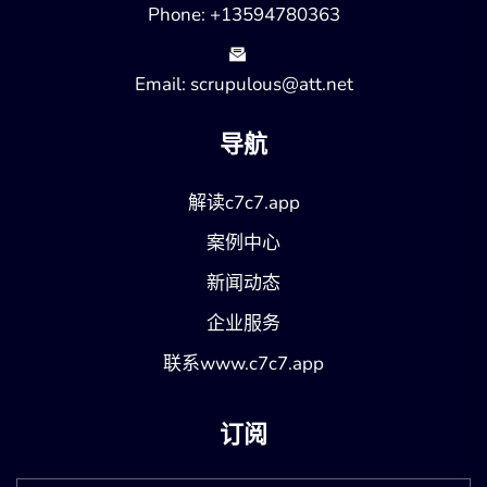
Phone: +13594780363
Email: scrupulous@att.net
导航
解读c7c7.app
案例中心
新闻动态
企业服务
联系www.c7c7.app
订阅