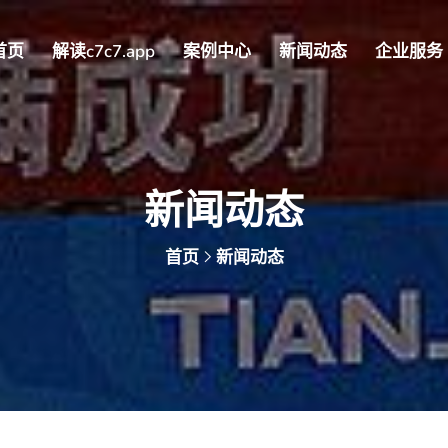
首页
解读c7c7.app
案例中心
新闻动态
企业服务
新闻动态
首页
新闻动态