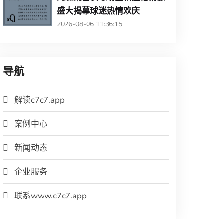
盛大揭幕球迷热情欢庆
2026-08-06 11:36:15
导航
解读c7c7.app
案例中心
新闻动态
企业服务
联系www.c7c7.app