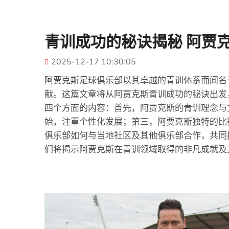
青训成功的秘诀揭秘 阿贾
2025-12-17 10:30:05
阿贾克斯足球俱乐部以其卓越的青训体系而闻名
献。这篇文章将从阿贾克斯青训成功的秘诀出发
四个方面的内容：首先，阿贾克斯的青训理念与
始，注重个性化发展；第三，阿贾克斯独特的比
俱乐部如何与当地社区及其他俱乐部合作，共同
们将揭示阿贾克斯在青训领域取得的非凡成就及