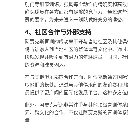
射门等细节训练，强调每个动作的精确度和高效
确保球员在各方面都有足够的竞争力。通过这些
赛的要求，为未来进入一线队做好充分的准备。
4、社区合作与外部支持
阿贾克斯青训的成功离不开与当地社区及其他俱
将青训融入到当地社区的整体体育文化中。通过
段就发现并吸引到有潜力的年轻球员。同时，社
的资源和球员输入。
在与其他俱乐部的合作方面，阿贾克斯通过国际
取他们的长处。通过与其他俱乐部的友谊赛和训
员提供了更广阔的国际化发展平台。这种多方位
此外，阿贾克斯还非常注重与其他顶级青训体系
界、跨文化的合作，不仅让阿贾克斯的青训体系
量。