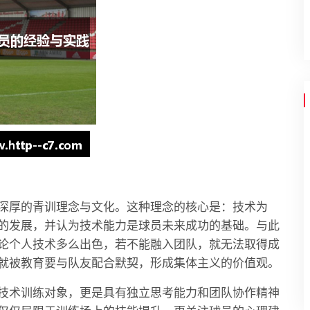
深厚的青训理念与文化。这种理念的核心是：技术为
的发展，并认为技术能力是球员未来成功的基础。与此
论个人技术多么出色，若不能融入团队，就无法取得成
就被教育要与队友配合默契，形成集体主义的价值观。
技术训练对象，更是具有独立思考能力和团队协作精神