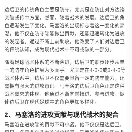
边后卫的传统角色主要是防守，尤其是在防止对方边锋
突破或传中方面。然而，随着战术的发展，边后卫的角
色逐渐发生了变化。马塞洛的出现标志着这一变化的高
潮，他不仅在防守端能做出贡献，还能迅速转化为进攻
的发起者。通过不断上前助攻，他改变了人们对边后卫
的传统认知，成为现代战术中不可或缺的一部分。
随着足球战术体系的不断演进，边后卫的职责逐步从单
一的防守角色扩展为多面手。尤其是在4-3-3或3-4-3等
战术体系中，边后卫不仅需要具备一定的防守能力，还
需拥有强大的进攻意识。马塞洛的边后卫角色正是这种
战术需求的体现，他通过不断向前推进、参与进攻，促
使边后卫在现代足球中的角色更加多样化。
2、马塞洛的进攻贡献与现代战术的契合
马塞洛在进攻端的贡献不可小觑。他不仅仅是边后卫，