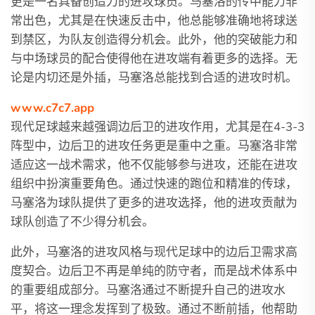
更是一名具备创造力的进攻球员。马塞洛的传中能力非
常出色，尤其是在快速反击中，他总能够准确地将球送
到禁区，为队友创造得分机会。此外，他的突破能力和
与中场球员的配合使得他在进攻端有着更多的选择。无
论是内切还是外插，马塞洛总能找到合适的进攻时机。
www.c7c7.app
现代足球越来越强调边后卫的进攻作用，尤其是在4-3-3
阵型中，边后卫的进攻任务更是重中之重。马塞洛非常
适应这一战术需求，他不仅能够参与进攻，还能在进攻
组织中扮演重要角色。通过快速的跑位和精准的传球，
马塞洛为球队提供了更多的进攻选择，他的进攻贡献为
球队创造了不少得分机会。
此外，马塞洛的进攻风格与现代足球中的边后卫需求高
度契合。边后卫不再是单纯的防守者，而是战术体系中
的重要组成部分。马塞洛通过不断提升自己的进攻水
平，将这一理念发挥到了极致。通过不断前插，他帮助