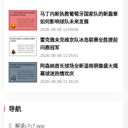
马丁内斯执教葡萄牙国家队的新篇章
如何影响球队未来发展
2026-08-06 13:09:06
雷克雅未克维京队冰岛联赛全胜提前
问鼎冠军
2026-08-06 12:25:51
阿森纳酋长球场全新温格铜像盛大揭
幕球迷热情欢庆
2026-08-06 11:36:15
导航
解读c7c7.app