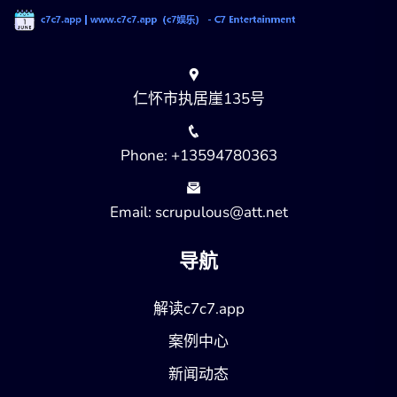
仁怀市执居崖135号
Phone: +13594780363
Email: scrupulous@att.net
导航
解读c7c7.app
案例中心
新闻动态