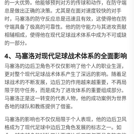
的一大优势。他能够预判对方的传球和动作，在防守端
总是做出正确的决策。尤其是在面对速度较快的对手
时，马塞洛的防守反应总是迅速且有效，这使得他在防
守端具备了极高的可靠性。他的防守能力与其进攻贡献
相辅相成，使得他在现代足球战术体系中成为不可或缺
的一部分。
4、马塞洛对现代足球战术体系的全面影响
马塞洛的边后卫角色不仅仅影响了他个人的职业生涯，
更对整个现代足球战术体系产生了深远的影响。随着足
球战术的不断发展，边后卫的作用越来越重要，不再局
限于防守任务，而是成为了进攻体系的重要组成部分。
马塞洛正是这一转变的代表人物，他的成功案例为世界
各地的球队和教练提供了借鉴。
马塞洛的影响也不仅仅局限于个人表现，他的边后卫风
格成为了现代足球中边后卫角色发展的标志之一。如