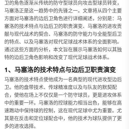
卫的角色逐渐从传统的防守型球员向攻击型球员转变，
马塞洛正是这一趋势中的先锋之一。文章将从四个主要
方面对马塞洛的边后卫角色进行详细阐述，分别是：马
塞洛的技术特点与边后卫的职责演变、马塞洛的进攻贡
献与现代战术的契合、马塞洛的防守能力与全能型后卫
的特点、以及马塞洛对现代足球战术体系的全面影响。
通过这些方面的分析，本文旨在展示马塞洛如何以其独
特的边后卫角色影响和改变了现代足球战术体系。
1、马塞洛的技术特点与边后卫职责演变
马塞洛的技术特点使他成为一名典型的现代进攻型边后
卫。他的盘带技术、传球精准度以及与队友的默契配
合，使他在场上不仅仅是一个防守球员，更是进攻体系
中的重要一环。马塞洛的控球能力相当出色，能够在高
速跑动中保持球的控制，这在现代足球中尤为重要。尤
其是在反击和定位球配合中，他的技术为球队提供了更
多的进攻选择。