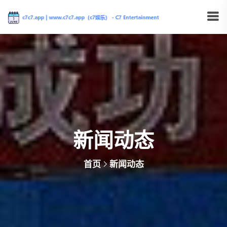
新闻动态
首页
新闻动态