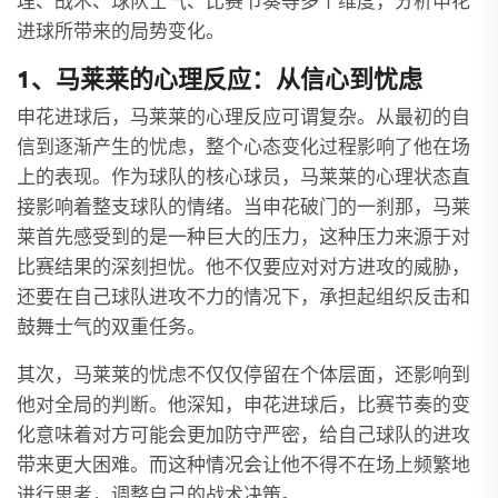
理、战术、球队士气、比赛节奏等多个维度，分析申花
进球所带来的局势变化。
1、马莱莱的心理反应：从信心到忧虑
申花进球后，马莱莱的心理反应可谓复杂。从最初的自
信到逐渐产生的忧虑，整个心态变化过程影响了他在场
上的表现。作为球队的核心球员，马莱莱的心理状态直
接影响着整支球队的情绪。当申花破门的一刹那，马莱
莱首先感受到的是一种巨大的压力，这种压力来源于对
比赛结果的深刻担忧。他不仅要应对对方进攻的威胁，
还要在自己球队进攻不力的情况下，承担起组织反击和
鼓舞士气的双重任务。
其次，马莱莱的忧虑不仅仅停留在个体层面，还影响到
他对全局的判断。他深知，申花进球后，比赛节奏的变
化意味着对方可能会更加防守严密，给自己球队的进攻
带来更大困难。而这种情况会让他不得不在场上频繁地
进行思考，调整自己的战术决策。