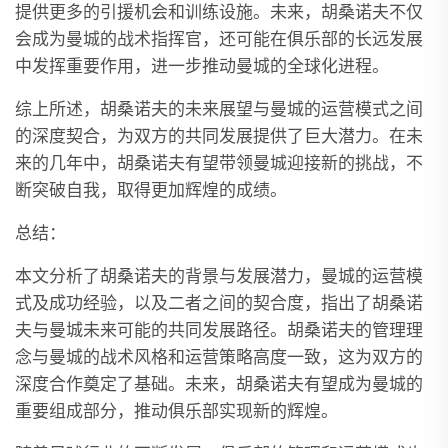
提供更多的引援机会和训练设施。未来，胡桑诺夫不仅
会成为曼城的战术指挥官，还可能在俱乐部的长远发展
中发挥重要作用，进一步推动曼城的全球化进程。
综上所述，胡桑诺夫的未来展望与曼城的运营模式之间
的深度契合，为双方的共同发展提供了巨大潜力。在未
来的几年中，胡桑诺夫有望带领曼城迎接新的挑战，不
断突破自我，取得更加辉煌的成绩。
总结：
本文分析了胡桑诺夫的背景与发展潜力，曼城的运营模
式及成功经验，以及二者之间的契合度，指出了胡桑诺
夫与曼城未来可能的共同发展路径。胡桑诺夫的管理理
念与曼城的战术风格和运营策略高度一致，这为双方的
深度合作奠定了基础。未来，胡桑诺夫有望成为曼城的
重要组成部分，推动俱乐部实现新的辉煌。