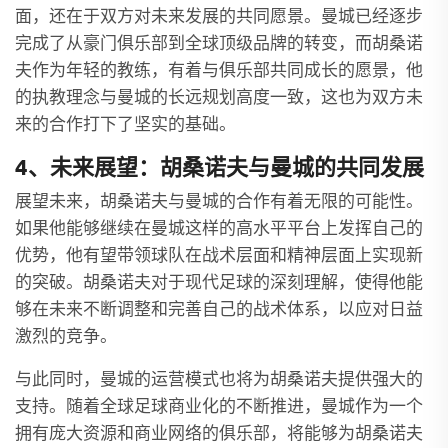
面，还在于双方对未来发展的共同愿景。曼城已经逐步
完成了从豪门俱乐部到全球顶级品牌的转变，而胡桑诺
夫作为年轻的教练，有着与俱乐部共同成长的愿景，他
的执教理念与曼城的长远规划高度一致，这也为双方未
来的合作打下了坚实的基础。
4、未来展望：胡桑诺夫与曼城的共同发展
展望未来，胡桑诺夫与曼城的合作有着无限的可能性。
如果他能够继续在曼城这样的高水平平台上发挥自己的
优势，他有望带领球队在战术层面和精神层面上实现新
的突破。胡桑诺夫对于现代足球的深刻理解，使得他能
够在未来不断调整和完善自己的战术体系，以应对日益
激烈的竞争。
与此同时，曼城的运营模式也将为胡桑诺夫提供强大的
支持。随着全球足球商业化的不断推进，曼城作为一个
拥有庞大资源和商业网络的俱乐部，将能够为胡桑诺夫