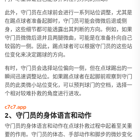
此外，守门员在点球前会进行一系列站位调整，尤其是
在踢点球者准备起脚时，守门员可能会微微后退或侧
身，这些细节都可能透露出其判断的方向。例如，如果
守门员微微后退并且两腿微曲，可能是在准备扑向自己
较弱的一侧。因此，踢点球者可以根据守门员的这些站
位变化来决定踢球的方向。
有时，守门员会选择站位偏向一侧，但在点球踢出的一
瞬间迅速调整站位。如果踢点球者在起脚前观察到守门
员的此类微小站位变化，可以预判球门的空档，选择一
个相对较难扑救的角度进行进攻。
c7c7.app
2、守门员的身体语言和动作
守门员的身体语言和动作在点球扑救过程中起着至关重
要的作用。守门员的体态、手部动作和脚步的微妙变化