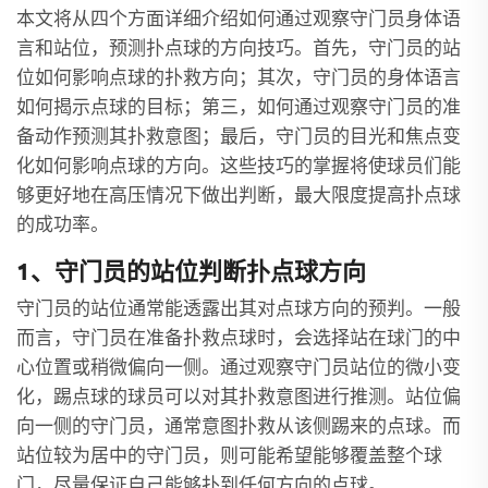
本文将从四个方面详细介绍如何通过观察守门员身体语
言和站位，预测扑点球的方向技巧。首先，守门员的站
位如何影响点球的扑救方向；其次，守门员的身体语言
如何揭示点球的目标；第三，如何通过观察守门员的准
备动作预测其扑救意图；最后，守门员的目光和焦点变
化如何影响点球的方向。这些技巧的掌握将使球员们能
够更好地在高压情况下做出判断，最大限度提高扑点球
的成功率。
1、守门员的站位判断扑点球方向
守门员的站位通常能透露出其对点球方向的预判。一般
而言，守门员在准备扑救点球时，会选择站在球门的中
心位置或稍微偏向一侧。通过观察守门员站位的微小变
化，踢点球的球员可以对其扑救意图进行推测。站位偏
向一侧的守门员，通常意图扑救从该侧踢来的点球。而
站位较为居中的守门员，则可能希望能够覆盖整个球
门，尽量保证自己能够扑到任何方向的点球。