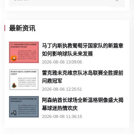
最新资讯
马丁内斯执教葡萄牙国家队的新篇章
如何影响球队未来发展
2026-08-06 13:09:06
雷克雅未克维京队冰岛联赛全胜提前
问鼎冠军
2026-08-06 12:25:51
阿森纳酋长球场全新温格铜像盛大揭
幕球迷热情欢庆
2026-08-06 11:36:15