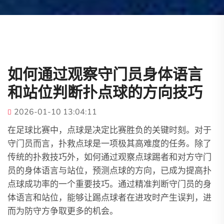
如何通过观察守门员身体语言
和站位判断扑点球的方向技巧
2026-01-10 13:04:11
在足球比赛中，点球是决定比赛胜负的关键时刻。对于
守门员而言，扑救点球是一项极其高难度的任务。除了
传统的扑救技巧外，如何通过观察点球踢者和对方守门
员的身体语言与站位，预测点球的方向，已成为提高扑
点球成功率的一个重要技巧。通过精准判断守门员的身
体语言和站位，能够让踢点球者在进攻时产生误判，进
而为防守方争取更多的机会。