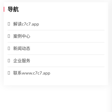
导航
解读c7c7.app
案例中心
新闻动态
企业服务
联系www.c7c7.app