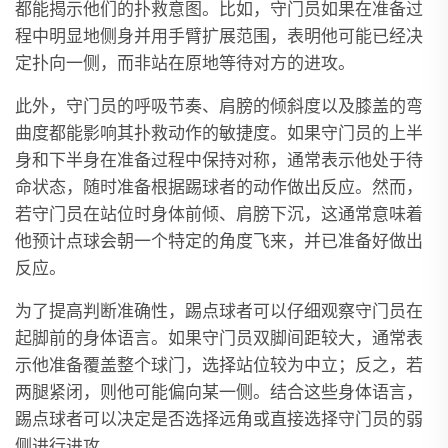
都能揭示他们的扑救意图。比如，守门员如果在准备过
程中明显地侧身并用手臂扩展范围，表明他可能已经决
定扑向一侧，而非站在原地等待对方的进攻。
此外，守门员的呼吸节奏、肩膀的倾斜度以及膝盖的弯
曲度都能影响其扑救动作的敏捷度。如果守门员的上半
身和下半身在准备过程中保持对称，通常表示他处于待
命状态，随时准备根据踢球者的动作做出反应。然而，
若守门员在站位时身体前倾、肩膀下沉，这通常意味着
他预计点球会朝一个特定的角度飞来，并已准备好做出
反应。
为了提高判断准确性，踢点球者可以仔细观察守门员在
起脚前的身体语言。如果守门员双脚间距较大，通常表
示他准备覆盖整个球门，选择站位较为中立；反之，若
两腿紧闭，则他可能偏向某一侧。结合这些身体语言，
踢点球者可以决定是否选择远角或直接选择守门员的弱
侧进行进攻。