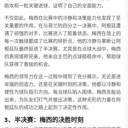
助攻和一粒关键进球，证明了自己的全面能力。
不仅如此，梅西在比赛中的冷静和决策能力也发挥了至
关重要的作用。在与荷兰的四分之一决赛中，阿根廷遭
遇了顽强的对手，比赛进入了胶着状态。梅西在场上的
每一次触球都成了比赛的转折点，他的冷静与果断让阿
根廷队最终挺进了半决赛。尤其是在点球大战中，梅西
的表现堪称完美，他亲自主罚的点球稳稳命中，帮助球
队获得了晋级的机会。
梅西的领导力在这一过程中得到了充分展示。无论是进
攻端的创造力，还是在关键时刻的决策，他都以冷静和
理性为球队指引方向。每当球队陷入困境，梅西总能站
出来，为队友们打气并做出决策，这种无形的力量在阿
根廷队的成功之路上起到了决定性作用。
3、半决赛：梅西的决胜时刻