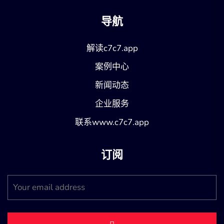
导航
解读c7c7.app
案例中心
新闻动态
企业服务
联系www.c7c7.app
订阅