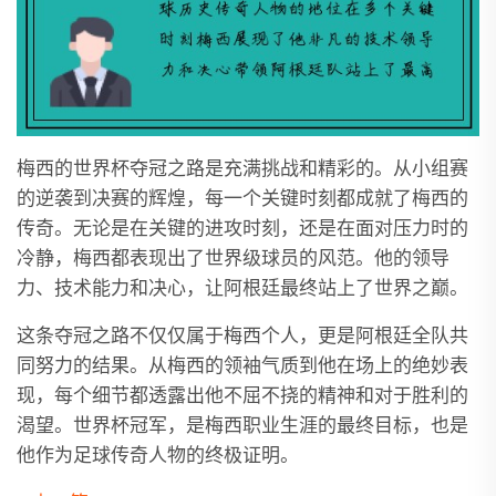
梅西的世界杯夺冠之路是充满挑战和精彩的。从小组赛
的逆袭到决赛的辉煌，每一个关键时刻都成就了梅西的
传奇。无论是在关键的进攻时刻，还是在面对压力时的
冷静，梅西都表现出了世界级球员的风范。他的领导
力、技术能力和决心，让阿根廷最终站上了世界之巅。
这条夺冠之路不仅仅属于梅西个人，更是阿根廷全队共
同努力的结果。从梅西的领袖气质到他在场上的绝妙表
现，每个细节都透露出他不屈不挠的精神和对于胜利的
渴望。世界杯冠军，是梅西职业生涯的最终目标，也是
他作为足球传奇人物的终极证明。