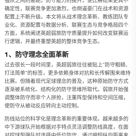
强队之间的差距。防守能力的提升，使比赛结果更具不
确定性，联赛竞争更加激烈，也倒逼豪门在战术和资源
配置上不断升级。本文将从战术理念革新、教练团队专
业化、资源配置与数据分析、联赛生态与竞争格局四个
方面，系统阐述英超弱旅防守质量提升如何改变联赛运
行逻辑，并最终重塑英超的整体竞争生态。
1、防守理念全面革新
过去很长一段时间里，英超弱旅往往被贴上“防守粗糙、
打法简单”的标签，更多依赖身体对抗和长传解围来维持
比赛。但随着现代足球理念的普及，这种原始防守方式
逐渐被系统化、结构化的防守思维所取代。弱旅开始强
调整体防守而非个人拼抢，注重阵型保持和空间压缩，
使防守从被动反应转向主动控制。
防线站位的科学化是理念革新的重要体现。越来越多的
中下游球队开始根据对手特点灵活调整防线高度，在面
对控球型强队时选择中低位防守，通过缩短纵向距离来