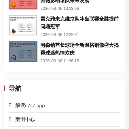
如何影响球队未来发展
2026-08-06 13:09:06
雷克雅未克维京队冰岛联赛全胜提前
问鼎冠军
2026-08-06 12:25:51
阿森纳酋长球场全新温格铜像盛大揭
幕球迷热情欢庆
2026-08-06 11:36:15
导航
解读c7c7.app
案例中心