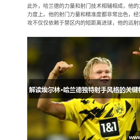
此外，哈兰德的力量和射门技术相辅相成，他的
力度上。他的射门力量和精准度都非常出色，经
攻不仅仅依赖于禁区内的短距离进球，他的远射