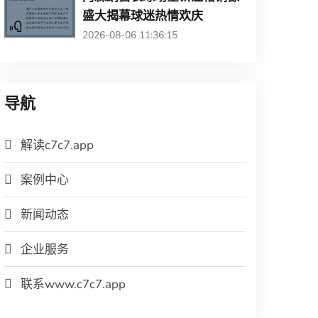
盛大揭幕球迷热情欢庆
2026-08-06 11:36:15
导航
解读c7c7.app
案例中心
新闻动态
企业服务
联系www.c7c7.app