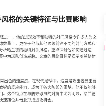
手风格的关键特征与比赛影响
前锋之一，他的进球效率和独特的射门风格令许多人为之
球数量上，更在于他与其他顶级前锋不同的射门方式和
分析哈兰德的独特射手风格，重点探讨他如何通过速
赛中为球队创造威胁。文章的最终目标是揭示哈兰德射
异常出色的速度感。在现代足球中，速度是攻击者最重要
敏锐的反应能力，成为了各大防线的噩梦。他不仅能够
门。这个特点在与防守球员的对抗中尤为明显，哈兰德
快速跑位并借此形成进攻机会。