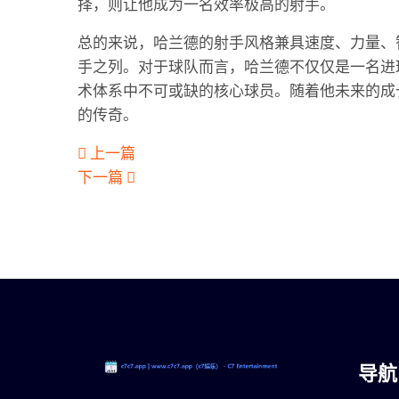
择，则让他成为一名效率极高的射手。
总的来说，哈兰德的射手风格兼具速度、力量、
手之列。对于球队而言，哈兰德不仅仅是一名进
术体系中不可或缺的核心球员。随着他未来的成
的传奇。
上一篇
下一篇
导航