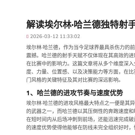
解读埃尔林·哈兰德独特射
2026-03-12 11:33:02
埃尔林·哈兰德，作为当今足球界最具杀伤力的
震撼。哈兰德的射手天赋不仅体现在其高效的进
在比赛中的影响力。这篇文章将从多个维度深入
度、力量、位置感、以及决策能力等方面，在比
门风格的关键特征及其对比赛的深远影响。
1、哈兰德的进攻节奏与速度优势
埃尔林·哈兰德的进攻风格最大特点之一便是其
的武器之一，而哈兰德以其压倒性的奔跑速度和
在短时间内从后场冲刺到前场，还能迅速完成破
的速度优势使得他能够在防线未完全组织好时，