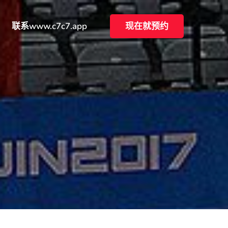
联系www.c7c7.app
现在就预约