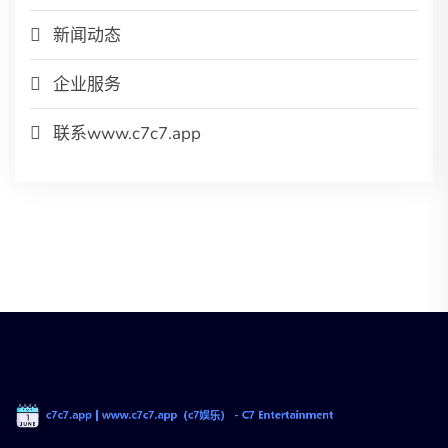
新闻动态
企业服务
联系www.c7c7.app