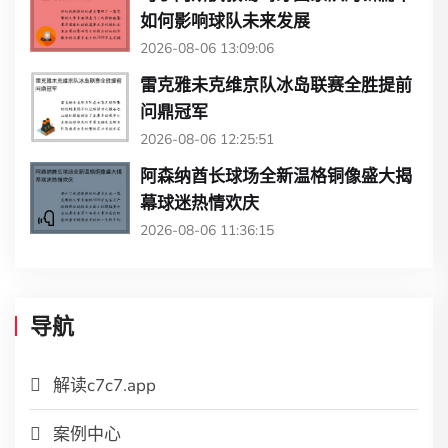
如何影响球队未来发展
2026-08-06 13:09:06
雷克雅未克维京队冰岛联赛全胜提前
问鼎冠军
2026-08-06 12:25:51
阿森纳酋长球场全新温格铜像盛大揭
幕球迷热情欢庆
2026-08-06 11:36:15
导航
解读c7c7.app
案例中心