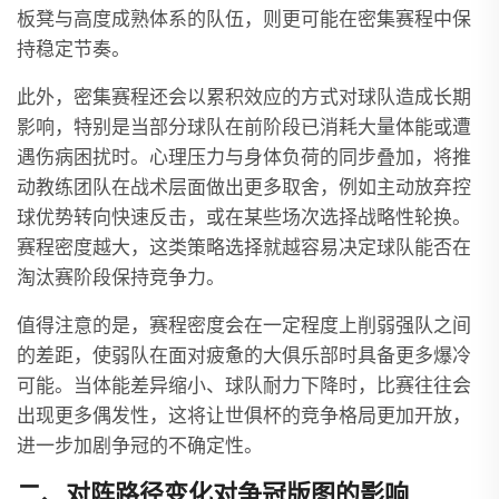
板凳与高度成熟体系的队伍，则更可能在密集赛程中保
持稳定节奏。
此外，密集赛程还会以累积效应的方式对球队造成长期
影响，特别是当部分球队在前阶段已消耗大量体能或遭
遇伤病困扰时。心理压力与身体负荷的同步叠加，将推
动教练团队在战术层面做出更多取舍，例如主动放弃控
球优势转向快速反击，或在某些场次选择战略性轮换。
赛程密度越大，这类策略选择就越容易决定球队能否在
淘汰赛阶段保持竞争力。
值得注意的是，赛程密度会在一定程度上削弱强队之间
的差距，使弱队在面对疲惫的大俱乐部时具备更多爆冷
可能。当体能差异缩小、球队耐力下降时，比赛往往会
出现更多偶发性，这将让世俱杯的竞争格局更加开放，
进一步加剧争冠的不确定性。
二、对阵路径变化对争冠版图的影响