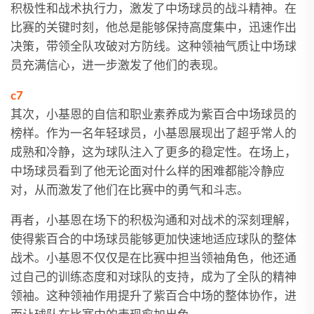
积极性和战术执行力，激发了中场球员的战斗精神。在
比赛的关键时刻，他总是能够保持高度集中，迅速作出
决策，带领全队攻破对方防线。这种领袖气质让中场球
员充满信心，进一步激发了他们的表现。
c7
其次，小基恩的自信和职业素养成为紫百合中场球员的
榜样。作为一名年轻球员，小基恩展现出了超乎常人的
成熟和冷静，这为球队注入了更多的稳定性。在场上，
中场球员看到了他无论面对什么样的困难都能冷静应
对，从而激发了他们在比赛中的勇气和斗志。
再者，小基恩在场下的积极沟通和对战术的深刻理解，
使得紫百合的中场球员能够更加快速地适应球队的整体
战术。小基恩不仅仅是在比赛中担当领袖角色，他还通
过自己的训练态度和对球队的支持，成为了全队的精神
领袖。这种领袖作用提升了紫百合中场的整体协作，进