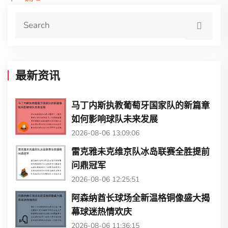
最新资讯
马丁内斯执教葡萄牙国家队的新篇章
如何影响球队未来发展
2026-08-06 13:09:06
雷克雅未克维京队冰岛联赛全胜提前
问鼎冠军
2026-08-06 12:25:51
阿森纳酋长球场全新温格铜像盛大揭
幕球迷热情欢庆
2026-08-06 11:36:15