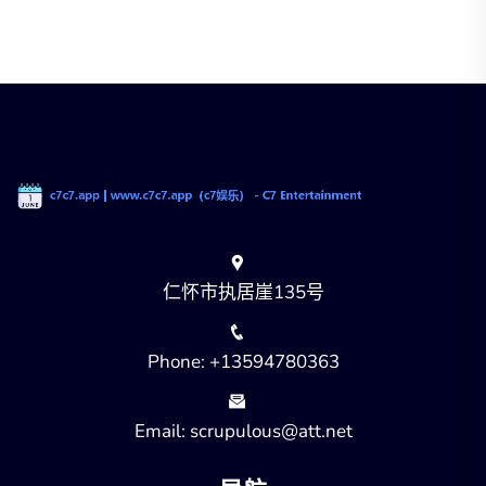
仁怀市执居崖135号
Phone: +13594780363
Email: scrupulous@att.net