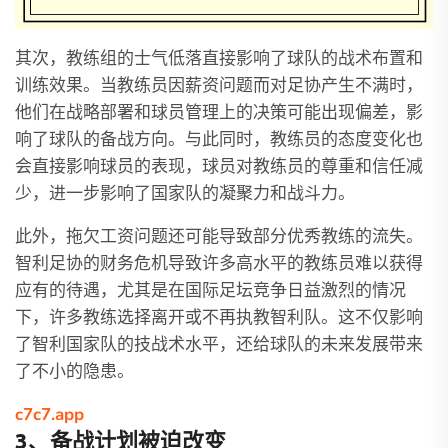
其次，教练组的士气低落直接影响了球队的战术布置和
训练效果。当教练员因薪资问题而对足协产生不满时，
他们在战略部署和球员管理上的决策可能出现偏差，影
响了球队的备战方向。与此同时，教练员的态度变化也
会直接影响球员的表现，球员对教练员的尊重和信任减
少，进一步影响了国家队的凝聚力和战斗力。
此外，拖欠工资问题还可能导致部分优秀教练的流失。
智利足协的财务危机导致许多高水平的教练员难以获得
应有的待遇，尤其是在国际足坛竞争日益激烈的情况
下，许多教练选择离开或不再执教智利队。这不仅影响
了智利国家队的技战术水平，还给球队的未来发展带来
了不小的隐患。
c7c7.app
3、备战计划被迫改变