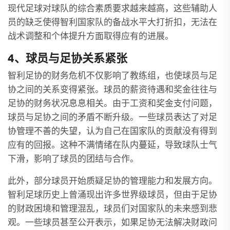
现代足球对球队的综合素质要求越来越高，这些辅助人
员的缺乏使得智利国家队的备战水平大打折扣，无法在
战术调整和个体提升方面取得应有的进展。
4、球员与足协关系紧张
智利足协的财务危机不仅影响了教练组，也使球员与足
协之间的关系变得紧张。球员的薪资待遇和奖金往往与
足协的财务状况息息相关。由于工资和奖金支付问题，
球员与足协之间的矛盾不断升级。一些球员表达了对足
协管理不善的失望，认为自己在国家队的贡献没有得到
应有的回报。这种不满情绪在队内蔓延，导致球队士气
下滑，影响了球员的团结与合作。
此外，部分球员开始质疑足协的管理能力和发展方向。
智利足球历史上曾涌现出许多世界级球员，但由于足协
的财政困境和管理混乱，球员们对国家队的未来感到悲
观。一些球员甚至公开表示，如果足协无法解决财政问