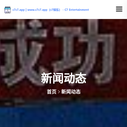
新闻动态
首页
新闻动态