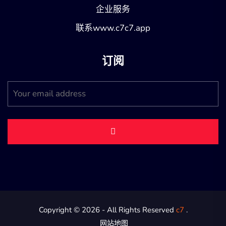
企业服务
联系www.c7c7.app
订阅
Copyright © 2026 - All Rights Reserved
c7
.
网站地图