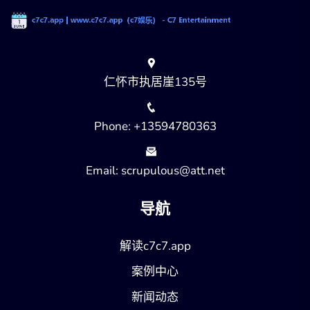
仁怀市执居崖135号
Phone: +13594780363
Email: scrupulous@att.net
导航
解读c7c7.app
案例中心
新闻动态