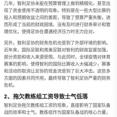
几年，智利足协未能在预算管理上做到精细化，甚至出
现了资金使用不透明的现象。特别是在一些大型比赛的
投入和预期收益之间的差距，导致了预算严重失衡，进
而形成了当前的财政困境。没有及时进行财务审计和管
理优化，使得足协在遭遇经济压力时无力应对。
另外，智利足协的财务危机也受到了外部环境的影响。
近年来，国际足联和南美足联对智利的财政监督加强，
部分资助和收入来源受限。与此同时，全球疫情对体育
赛事的影响，使得智利的国际比赛收入大幅减少，赛事
和活动的取消让足协的现金流受到了巨大冲击。这些多
方面的因素共同作用，最终导致了智利足协严重的财务
危机。
2、拖欠教练组工资导致士气低落
智利足协拖欠教练组工资的现象，直接影响了国家队备
战的效率和士气。教练组作为国家队备战的核心力量，