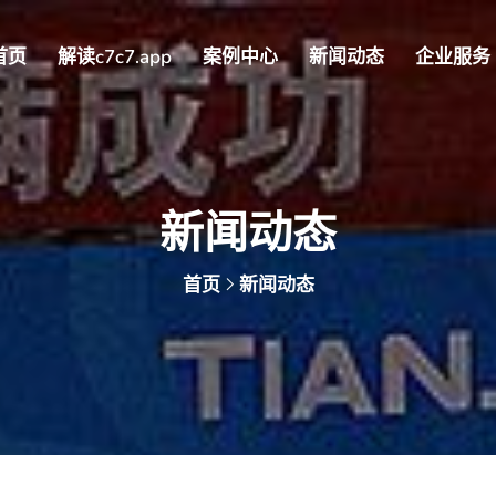
首页
解读c7c7.app
案例中心
新闻动态
企业服务
新闻动态
首页
新闻动态