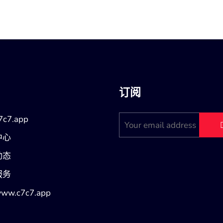
订阅
c7.app
中心
动态
服务
w.c7c7.app