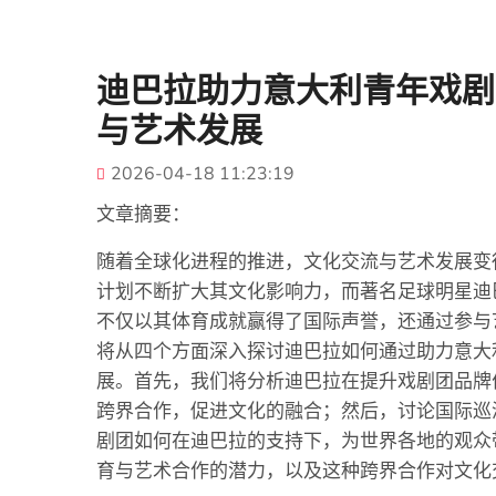
迪巴拉助力意大利青年戏剧
与艺术发展
2026-04-18 11:23:19
文章摘要：
随着全球化进程的推进，文化交流与艺术发展变
计划不断扩大其文化影响力，而著名足球明星迪
不仅以其体育成就赢得了国际声誉，还通过参与
将从四个方面深入探讨迪巴拉如何通过助力意大
展。首先，我们将分析迪巴拉在提升戏剧团品牌
跨界合作，促进文化的融合；然后，讨论国际巡
剧团如何在迪巴拉的支持下，为世界各地的观众
育与艺术合作的潜力，以及这种跨界合作对文化