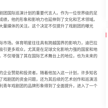
剧团国际巡演计划的重要代言人。作为一位世界级的足
成绩，他的形象和影响力也延伸到了文化和艺术领域。
大量媒体的关注。这个决定不仅提升了戏剧团的曝光
际市场。体育明星往往具有跨越国界的影响力，迪巴拉
吸引更多观众，尤其是在足球文化影响力强的国家和地
，不仅增强了其在国际艺术舞台上的地位，也为未来的
的企业赞助和投资者。随着他加入这一计划，许多知名
了戏剧团的资金问题，还为其后续的艺术创作和巡演活
利青年戏剧团的品牌形象得到了全面提升，进入了一个