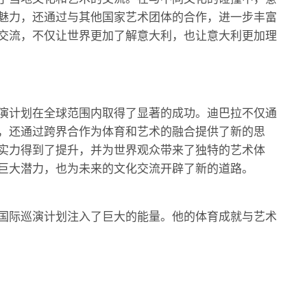
魅力，还通过与其他国家艺术团体的合作，进一步丰富
交流，不仅让世界更加了解意大利，也让意大利更加理
演计划在全球范围内取得了显著的成功。迪巴拉不仅通
，还通过跨界合作为体育和艺术的融合提供了新的思
实力得到了提升，并为世界观众带来了独特的艺术体
巨大潜力，也为未来的文化交流开辟了新的道路。
国际巡演计划注入了巨大的能量。他的体育成就与艺术