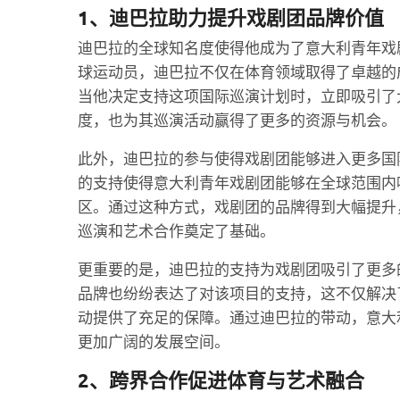
1、迪巴拉助力提升戏剧团品牌价值
迪巴拉的全球知名度使得他成为了意大利青年戏
球运动员，迪巴拉不仅在体育领域取得了卓越的
当他决定支持这项国际巡演计划时，立即吸引了
度，也为其巡演活动赢得了更多的资源与机会。
此外，迪巴拉的参与使得戏剧团能够进入更多国
的支持使得意大利青年戏剧团能够在全球范围内
区。通过这种方式，戏剧团的品牌得到大幅提升
巡演和艺术合作奠定了基础。
更重要的是，迪巴拉的支持为戏剧团吸引了更多
品牌也纷纷表达了对该项目的支持，这不仅解决
动提供了充足的保障。通过迪巴拉的带动，意大
更加广阔的发展空间。
2、跨界合作促进体育与艺术融合