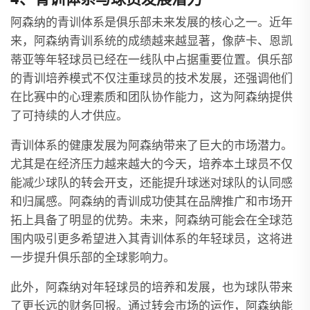
阿森纳的青训体系是俱乐部未来发展的核心之一。近年
来，阿森纳青训系统的成绩越来越显著，像萨卡、恩凯
蒂亚等年轻球员已经在一线队中占据重要位置。俱乐部
的青训培养模式不仅注重球员的技术发展，还强调他们
在比赛中的心理素质和团队协作能力，这为阿森纳提供
了可持续的人才供应。
青训体系的健康发展为阿森纳带来了巨大的市场潜力。
尤其是在经济压力越来越大的今天，培养本土球员不仅
能减少球队的转会开支，还能提升球迷对球队的认同感
和归属感。阿森纳的青训成功使其在品牌推广和市场开
拓上具备了明显的优势。未来，阿森纳可能会在全球范
围内吸引更多希望进入其青训体系的年轻球员，这将进
一步提升俱乐部的全球影响力。
此外，阿森纳对年轻球员的培养和发展，也为球队带来
了更长远的财务回报。通过转会市场的运作，阿森纳能