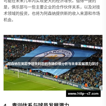
可能在未来几年内实现更大的经济增长。值得一提的
是，俱乐部与一些主要企业的合作伙伴关系，以及对技
术领域的投资，也将为阿森纳提供新的收入来源和市场
机会。
4、青训体系与球员发展潜力