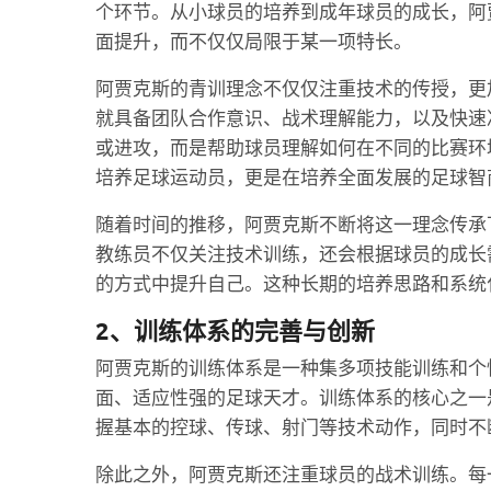
个环节。从小球员的培养到成年球员的成长，阿
面提升，而不仅仅局限于某一项特长。
阿贾克斯的青训理念不仅仅注重技术的传授，更
就具备团队合作意识、战术理解能力，以及快速
或进攻，而是帮助球员理解如何在不同的比赛环
培养足球运动员，更是在培养全面发展的足球智
随着时间的推移，阿贾克斯不断将这一理念传承
教练员不仅关注技术训练，还会根据球员的成长
的方式中提升自己。这种长期的培养思路和系统
2、训练体系的完善与创新
阿贾克斯的训练体系是一种集多项技能训练和个
面、适应性强的足球天才。训练体系的核心之一
握基本的控球、传球、射门等技术动作，同时不
除此之外，阿贾克斯还注重球员的战术训练。每