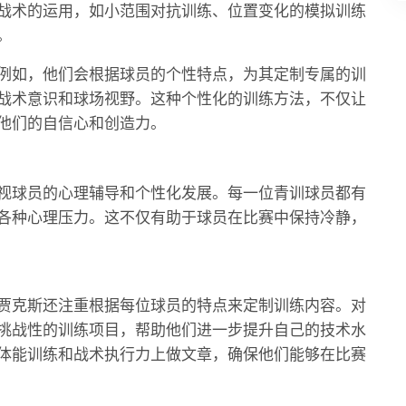
战术的运用，如小范围对抗训练、位置变化的模拟训练
。
例如，他们会根据球员的个性特点，为其定制专属的训
战术意识和球场视野。这种个性化的训练方法，不仅让
他们的自信心和创造力。
视球员的心理辅导和个性化发展。每一位青训球员都有
各种心理压力。这不仅有助于球员在比赛中保持冷静，
贾克斯还注重根据每位球员的特点来定制训练内容。对
挑战性的训练项目，帮助他们进一步提升自己的技术水
体能训练和战术执行力上做文章，确保他们能够在比赛