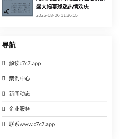
盛大揭幕球迷热情欢庆
2026-08-06 11:36:15
导航
解读c7c7.app
案例中心
新闻动态
企业服务
联系www.c7c7.app