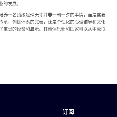
业的发展。
培养一名顶级足球天才并非一朝一夕的事情，而是需要
传承、训练体系的完善，还是个性化的心理辅导和文化
了宝贵的经验和启示。其他俱乐部和国家可以从中汲取
订阅