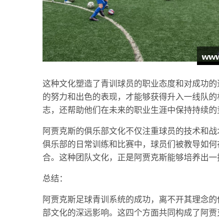
这种文化塑造了青训球员的职业态度和对成功的
的努力和出色的表现，才能够获得升入一线队的
志，还帮助他们在未来的职业生涯中保持持续的
阿贾克斯的俱乐部文化不仅注重球员的技术和战
俱乐部的日常训练和比赛中，球员们被教导如何
合。这种团队文化，正是阿贾克斯能够培养出一
总结：
阿贾克斯足球青训系统的成功，离不开其理念的
部文化的深远影响。这四个方面共同构成了阿贾