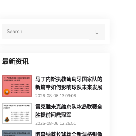
最新资讯
马丁内斯执教葡萄牙国家队的
新篇章如何影响球队未来发展
2026-08-06 13:09:06
雷克雅未克维京队冰岛联赛全
胜提前问鼎冠军
2026-08-06 12:25:51
阿森纳酋长球场全新温格铜像