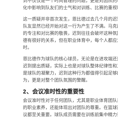
到不仅仅是一个时间管理的问题，更是对团队的
化中影响到队友们的士气和对训练、比赛的重视
这一质疑并非首次发生，恩比德过去几个月的迟
队友显然已经开始对这一行为产生了不满。马克
的专注和对比赛的敬畏，迟到往往会破坏这种氛
德有很好的关系，但在职业体育中，每个人都应
时。
恩比德作为球队的核心球员，无论是在进攻端还
迟到提出质疑，实际上也是对球队整体纪律性和
是球队的凝聚力，迟到这种行为都值得引起足够
为，更是对整个团队氛围的警醒。
2、会议准时性的重要性
会议准时性对于任何团队，尤其是职业体育团队
的职业素养，还能体现出对团队的尊重。在篮球
议都至关重要。球队成员需要在训练前集中精力