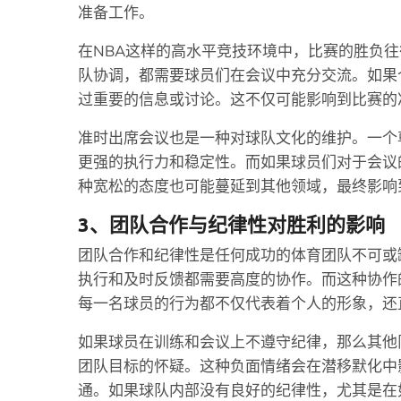
准备工作。
在NBA这样的高水平竞技环境中，比赛的胜负
队协调，都需要球员们在会议中充分交流。如果
过重要的信息或讨论。这不仅可能影响到比赛的
准时出席会议也是一种对球队文化的维护。一个
更强的执行力和稳定性。而如果球员们对于会议
种宽松的态度也可能蔓延到其他领域，最终影响
3、团队合作与纪律性对胜利的影响
团队合作和纪律性是任何成功的体育团队不可或
执行和及时反馈都需要高度的协作。而这种协作
每一名球员的行为都不仅代表着个人的形象，还
如果球员在训练和会议上不遵守纪律，那么其他
团队目标的怀疑。这种负面情绪会在潜移默化中
通。如果球队内部没有良好的纪律性，尤其是在