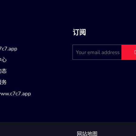
订阅
c7.app
中心
动态
服务
w.c7c7.app
.
网站地图