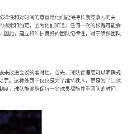
纪律性和对时间的尊重是他们能保持长期竞争力的关
的规矩和约定，因为他们知道，任何一次的松懈可能会
。因此，建立和维护良好的团队纪律性，对于确保团队
施来改进会议的准时性。首先，球队管理层可以明确规
处罚。这种处罚不仅仅是为了维持秩序，更是为了让球
制度，球队能够确保每一名球员都能尊重团队的时间，