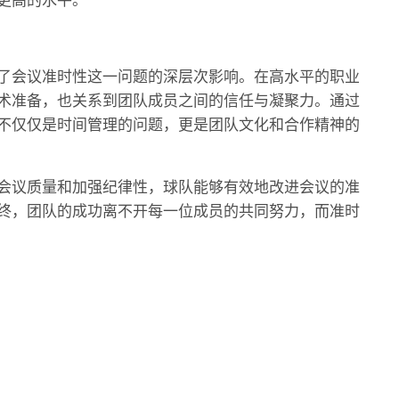
更高的水平。
了会议准时性这一问题的深层次影响。在高水平的职业
术准备，也关系到团队成员之间的信任与凝聚力。通过
不仅仅是时间管理的问题，更是团队文化和合作精神的
会议质量和加强纪律性，球队能够有效地改进会议的准
终，团队的成功离不开每一位成员的共同努力，而准时