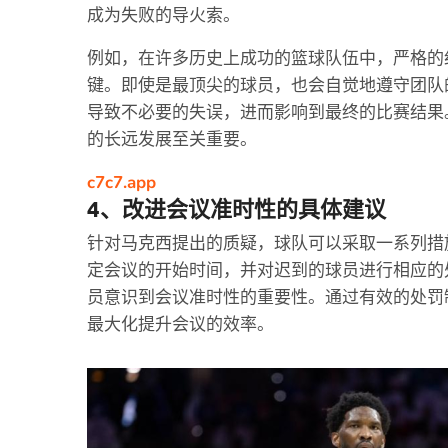
成为失败的导火索。
例如，在许多历史上成功的篮球队伍中，严格的
键。即使是最顶尖的球员，也会自觉地遵守团队
导致不必要的失误，进而影响到最终的比赛结果
的长远发展至关重要。
c7c7.app
4、改进会议准时性的具体建议
针对马克西提出的质疑，球队可以采取一系列措
定会议的开始时间，并对迟到的球员进行相应的
员意识到会议准时性的重要性。通过有效的处罚
最大化提升会议的效率。