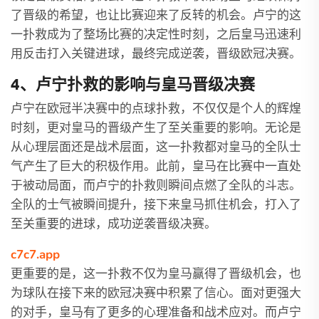
了晋级的希望，也让比赛迎来了反转的机会。卢宁的这
一扑救成为了整场比赛的决定性时刻，之后皇马迅速利
用反击打入关键进球，最终完成逆袭，晋级欧冠决赛。
4、卢宁扑救的影响与皇马晋级决赛
卢宁在欧冠半决赛中的点球扑救，不仅仅是个人的辉煌
时刻，更对皇马的晋级产生了至关重要的影响。无论是
从心理层面还是战术层面，这一扑救都对皇马的全队士
气产生了巨大的积极作用。此前，皇马在比赛中一直处
于被动局面，而卢宁的扑救则瞬间点燃了全队的斗志。
全队的士气被瞬间提升，接下来皇马抓住机会，打入了
至关重要的进球，成功逆袭晋级决赛。
c7c7.app
更重要的是，这一扑救不仅为皇马赢得了晋级机会，也
为球队在接下来的欧冠决赛中积累了信心。面对更强大
的对手，皇马有了更多的心理准备和战术应对。而卢宁