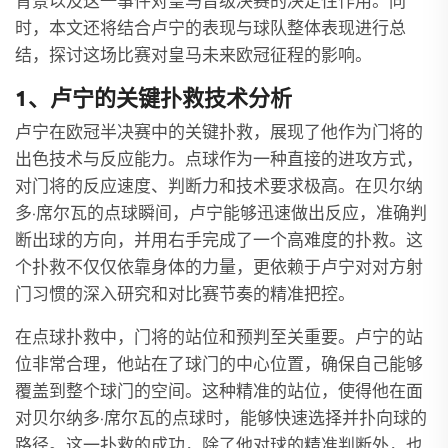
背景以及这一事件对皇马晋级决赛的决定性作用。同
时，本文还将结合卢宁的表现与球队整体表现进行总
结，探讨这场比赛对皇马未来欧冠征程的影响。
1、卢宁的关键扑救技术分析
卢宁在欧冠半决赛中的关键扑救，展现了他作为门将的
出色技术与反应能力。点球作为一种直接的进攻方式，
对门将的反应速度、判断力和技术要求极高。在贝尔纳
多·席尔瓦的点球瞬间，卢宁能够迅速做出反应，准确判
断出球的方向，并用右手完成了一个高难度的扑救。这
个扑救不仅仅依靠身体的力量，更依赖于卢宁对对方射
门习惯的深入研究和对比赛节奏的精准把控。
在点球扑救中，门将的站位和预判至关重要。卢宁的站
位非常合理，他站在了球门的中心位置，确保自己能够
覆盖到整个球门的空间。这种精准的站位，使得他在面
对贝尔纳多·席尔瓦的点球时，能够快速选择并扑向球的
路径。这一扑救的成功，除了他对球的精准判断外，也