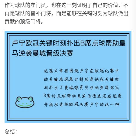
作为球队的守门员，也在这一刻证明了自己的价值，不
再是球队的替补门将，而是能够在关键时刻为球队做出
贡献的顶级门将。
总结：