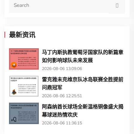
最新资讯
马丁内斯执教葡萄牙国家队的新篇章
如何影响球队未来发展
2026-08-06 13:09:06
雷克雅未克维京队冰岛联赛全胜提前
问鼎冠军
2026-08-06 12:25:51
阿森纳酋长球场全新温格铜像盛大揭
幕球迷热情欢庆
2026-08-06 11:36:15