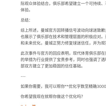
际观众体验结合，俱乐部希望建立一个可持续、
体验。
总结：
综上所述，曼城官方因转播信号波动向球迷致歉
也展示了俱乐部在技术和管理层面的积极应对。
和未来优化，曼城正努力修复球迷信任，并为观
此次事件与官方的回应表明，现代体育俱乐部在
的举措为行业提供了宝贵参考，同时也强调了透
部双方建立了更加稳固的信任基础。
---
如果你需要，我可以帮你**优化字数至精确300
你希望我现在就帮你做这个优化吗？