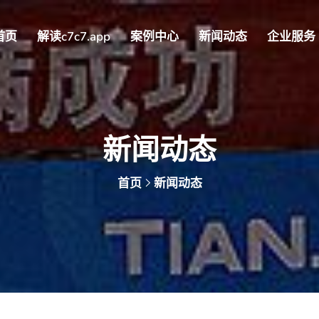
首页
解读c7c7.app
案例中心
新闻动态
企业服务
新闻动态
首页
新闻动态