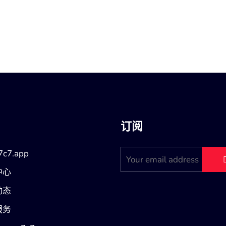
订阅
c7.app
中心
动态
服务