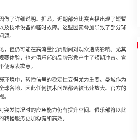
因做了详细说明。据悉，近期部分比赛直播出现了短暂
以及技术设备的临时故障。这些因素叠加导致了部分球
问题。
见，但仍可能在高流量比赛期间对观众造成影响。尤其
观赛体验，也对俱乐部的品牌形象产生了短期冲击。官
不便深表歉意。
赛环境中，转播信号的稳定性变得尤为重要。曼城作为
全球各地，因此任何技术问题都会被迅速放大。官方的
视。
对突发情况时的应急能力仍有提升空间。俱乐部将以此
的转播服务更加稳健和高效。