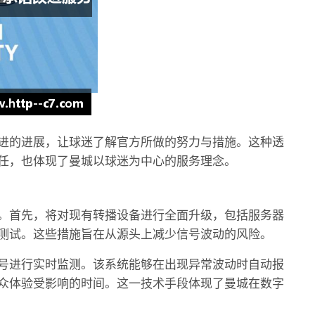
进的进展，让球迷了解官方所做的努力与措施。这种透
任，也体现了曼城以球迷为中心的服务理念。
。首先，将对现有转播设备进行全面升级，包括服务器
测试。这些措施旨在从源头上减少信号波动的风险。
号进行实时监测。该系统能够在出现异常波动时自动报
众体验受影响的时间。这一技术手段体现了曼城在数字