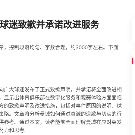
球迷致歉并承诺改进服务
，控制段落均匀、字数合理，约3000字左右。下面
向广大球迷发布了正式致歉声明，并承诺将全面改进相
，显示出体育俱乐部在数字化服务和观赛体验方面面临
方的致歉声明及改进措施，包括对事件原因的说明、球
策略。文章将分析曼城如何通过真诚的道歉与切实的行
供参考。通过本文，读者能够全面理解曼城在应对突发
努力和思考。