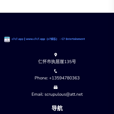
仁怀市执居崖135号
Phone: +13594780363
Email: scrupulous@att.net
导航