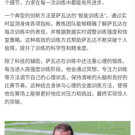
个细节，力求在每一次训练中都能有所进步。
一个典型的创新方法是萨瓦达的“智能训练法”。通过实
时监测身体各项指标，教练团队能够精确了解萨瓦达在
每次训练中的表现，并根据数据实时调整训练强度和恢
复策略。这种高效的训练方式帮助萨瓦达不断突破个人
极限，提升了训练的科学性和精准度。
除了科技的辅助，萨瓦达在训练中还注重心理的锻炼。
每当进入高强度训练阶段，他会通过冥想、专注力训练
等方法调节自己的心理状态，保持清晰的头脑和良好的
比赛节奏。这种结合身体与心理的全面训练方法，使得
他在赛场上能够更好地应对压力和挑战，最终实现惊人
的突破。