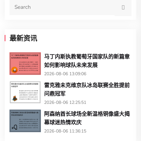
最新资讯
马丁内斯执教葡萄牙国家队的新篇章
如何影响球队未来发展
2026-08-06 13:09:06
雷克雅未克维京队冰岛联赛全胜提前
问鼎冠军
2026-08-06 12:25:51
阿森纳酋长球场全新温格铜像盛大揭
幕球迷热情欢庆
2026-08-06 11:36:15