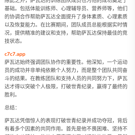
除此之外，萨瓦达的训练团队成员也为他的成功奠定了
基础。包括体能训练师、心理辅导员、营养师等，他们
的协调合作帮助萨瓦达全面提升了身体素质、心理素质
以及恢复能力。在比赛期间，团队成员总能根据实时情
况，提供精准的建议和支持，帮助萨瓦达保持最佳的竞
技状态。
c7c7.app
萨瓦达始终强调团队协作的重要性。他深知，一个运动
员的成功并非单纯依赖个人努力，而是整个团队共同奋
斗的结果。在教练团队和支持人员的共同努力下，萨瓦
达才得以突破个人极限，打破世青纪录，赢得了最终的
胜利。
总结：
萨瓦达凭借惊人的表现打破世青纪录并成功夺冠，背后
有着多个因素的共同作用。首先是他不畏困难、坚持不