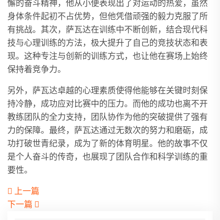
懈的奋斗精神，他从小便表现出了对运动的热爱，虽然
身体条件起初不占优势，但他凭借顽强的毅力克服了所
有挑战。其次，萨瓦达在训练中不断创新，结合现代科
技与心理训练的方法，极大提升了自己的竞技状态和表
现。这种专注与创新的训练方式，也让他在赛场上始终
保持着竞争力。
另外，萨瓦达卓越的心理素质使得他能够在关键时刻保
持冷静，成功应对比赛中的压力。而他的成功也离不开
教练团队的全力支持，团队协作为他的突破提供了强有
力的保障。最终，萨瓦达通过无数次的努力和磨砺，成
功打破世青纪录，成为了新的体育明星。他的故事不仅
是个人奋斗的传奇，也展现了团队合作和科学训练的重
要性。
上一篇
下一篇