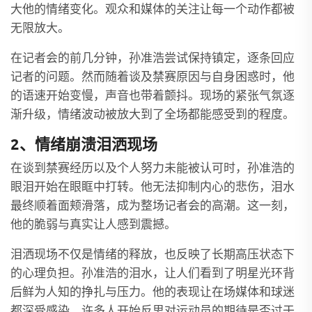
大他的情绪变化。观众和媒体的关注让每一个动作都被
无限放大。
在记者会的前几分钟，孙准浩尝试保持镇定，逐条回应
记者的问题。然而随着谈及禁赛原因与自身困惑时，他
的语速开始变慢，声音也带着颤抖。现场的紧张气氛逐
渐升级，情绪波动被放大到了全场都能感受到的程度。
2、情绪崩溃泪洒现场
在谈到禁赛经历以及个人努力未能被认可时，孙准浩的
眼泪开始在眼眶中打转。他无法抑制内心的悲伤，泪水
最终顺着面颊滑落，成为整场记者会的高潮。这一刻，
他的脆弱与真实让人感到震撼。
泪洒现场不仅是情绪的释放，也反映了长期高压状态下
的心理负担。孙准浩的泪水，让人们看到了明星光环背
后鲜为人知的挣扎与压力。他的表现让在场媒体和球迷
都深受感染，许多人开始反思对运动员的期待是否过于