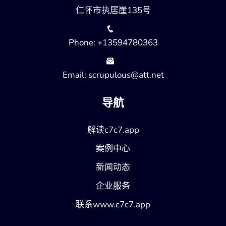
仁怀市执居崖135号
Phone: +13594780363
Email: scrupulous@att.net
导航
解读c7c7.app
案例中心
新闻动态
企业服务
联系www.c7c7.app