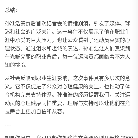
总结：
孙准浩禁赛后首次记者会的情绪崩溃，引发了媒体、球
迷和社会的广泛关注。这一事件不仅展示了他在职业生
涯中承受的巨大压力，也让公众看到了运动员真实的心
理状态。通过泪水和坦诚的表达，孙准浩让人们意识到
在光鲜亮丽的职业背后，每一位运动员都面临着不为人
知的挑战。
从社会反响到职业生涯影响，这次事件具有多层次的意
义。它不仅促进了公众对心理健康的关注，也推动了体
育机构完善支持体系。孙准浩的经历提醒我们，关注运
动员的心理健康同样重要，理解与支持可以让他们在竞
技舞台上更加自信和从容。
---