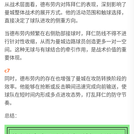
从战术层面看，德布劳内对阵拜仁的表现，深刻影响了
曼城整体战术的展开方式。他的活动范围和触球选择，
直接决定了球队进攻的侧重方向。
当德布劳内频繁在右侧肋部接球时，拜仁防线不得不进
行针对性收缩，从而为曼城边路球员创造更多一对一空
间。这种无球与有球结合的牵引作用，是战术价值的重
要体现。
c7
同时，德布劳内的存在也增强了曼城在攻防转换阶段的
效率。他能够在抢断或反击瞬间迅速完成向前输送，使
球队在短时间内形成多点进攻态势，打乱拜仁的防守节
奏。
总结：