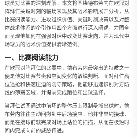
球员对比赛的深刻理解。本文将围绕德布劳内在欧冠对
阵拜仁关键时刻的临场表现及其战术影响展开分析，从
比赛阅读能力、进攻组织价值、关键时刻决策以及对整
体战术体系的牵引作用四个方面进行深入阐述，力图全
面呈现他如何在强强对话中改变比赛走向，并为现代中
场球员的战术价值提供清晰范例。
一、比赛阅读能力
在欧冠对阵拜仁的比赛中，德布劳内最突出的特质之一
便是他对比赛节奏和空间变化的敏锐判断。面对拜仁高
位逼抢和快速压迫的防守策略，他能够迅速识别对方防
线的薄弱区域，并提前完成跑位和出球选择。
当拜仁试图通过中前场的整体压上限制曼城出球时，德
布劳内往往主动回撤到中后场接应。他并非单纯接球，
而是在接球前就完成对场上站位的扫描，从而在极短时
间内完成向前的威胁传递。