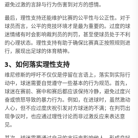
避免过激的言辞与行为伤害到对方的感情。
最后，理性支持还能维护比赛的公平性与公正性。对于
球员而言，公平的竞技环境才是最为重要的。过度的球
迷情绪有时会影响裁判员的判罚，甚至使球员处于不利
的心理状态。理性支持有助于确保比赛真正按照规则进
行，展现出足球的体育精神。
3、如何落实理性支持
维尼修斯的呼吁不仅仅是停留在言语上，落实到实际行
动中，球迷需要自觉遵守一些基本的行为规范。首先，
球迷在赛前、赛中和赛后都应该保持冷静，避免过度兴
奋或愤怒导致的暴力行为。例如，在进球时，虽然激动
人心，但不应过度庆祝引发对方球迷的不满；在判罚出
现争议时，也应通过理性讨论而非过激反应来表达意
见。