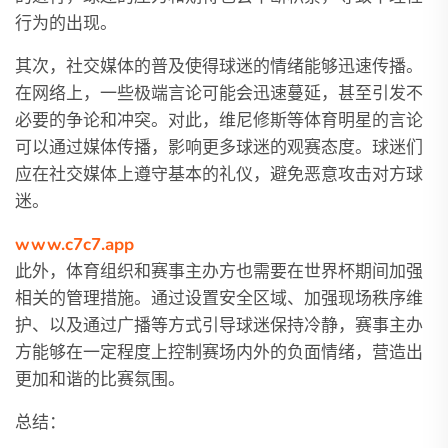
行为的出现。
其次，社交媒体的普及使得球迷的情绪能够迅速传播。
在网络上，一些极端言论可能会迅速蔓延，甚至引发不
必要的争论和冲突。对此，维尼修斯等体育明星的言论
可以通过媒体传播，影响更多球迷的观赛态度。球迷们
应在社交媒体上遵守基本的礼仪，避免恶意攻击对方球
迷。
www.c7c7.app
此外，体育组织和赛事主办方也需要在世界杯期间加强
相关的管理措施。通过设置安全区域、加强现场秩序维
护、以及通过广播等方式引导球迷保持冷静，赛事主办
方能够在一定程度上控制赛场内外的负面情绪，营造出
更加和谐的比赛氛围。
总结：