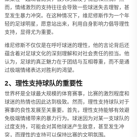
而，情绪激烈的支持往往会导致一些球迷失去理智，甚
至发生暴力冲突。在这种情况下，维尼修斯作为一个年
轻的足球明星，愿意站出来，利用自身影响力倡导理性
支持，显得尤为重要。
维尼修斯不仅仅是在呼吁球迷的理性，他的言论背后还
蕴含着对足球文化的深刻理解和对社会责任的担当。他
认为，足球的真正魅力在于团结与互相尊重，而不是通
过极端情绪表达对胜利的渴望。
2、理性支持球队的重要性
世界杯是全球最大规模的体育赛事，比赛的激烈程度和
球迷的热情也因此达到极致。然而，理性支持球队对于
赛事的良性发展至关重要。首先，理性支持能够有效避
免极端情绪带来的暴力行为。球迷因为对某一支球队的
过度支持，可能会对其他球迷产生敌意，甚至发生冲
突，而理性的支持可以保持比赛的文明氛围。