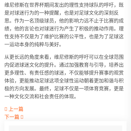
维尼修斯在世界杯期间发出的理性支持球队的呼吁，既
是对球迷行为的一种提醒，也是对足球文化的深刻反
思。作为一名顶级球员，他的影响力远不止于比赛的成
绩，他的言论也对球迷行为产生了积极的推动作用。理
性支持不仅是为了维护比赛的公平性，也是为了足球这
一运动本身的纯粹与美好。
从更长远的角度来看，维尼修斯的呼吁可以在全球范围
内促进球迷文化的提升。通过加强教育与引导，培养出
更多理性、有责任感的球迷，不仅能够提升赛事的观赏
体验，更能推动足球这项全球性运动朝着更加和谐与积
极的方向发展。最终，足球不仅是一项体育竞赛，更是
一种文化交流和社会责任的体现。
上一篇
下一篇