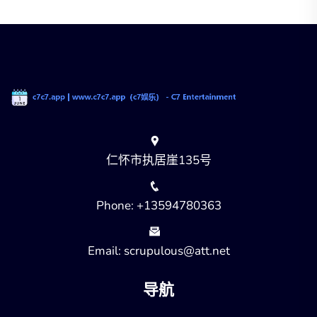
仁怀市执居崖135号
Phone: +13594780363
Email: scrupulous@att.net
导航