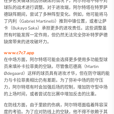
在多名关键球员因伤缺席的情况下，阿尔特塔不得不对
球队的战术进行调整。对于进攻端，阿尔特塔在特罗萨
德缺阵期间，尝试了多种阵型变化。例如，他可能将马
丁内利（Gabriel Martinelli）推到中锋位置，或者让萨
卡（Bukayo Saka）承担更多的进攻责任。这些调整虽
然有时能发挥一定作用，但仍然无法完全弥补特罗萨德
缺席带来的进攻破坏力。
www.c7c7.app
在中场方面，阿尔特塔可能会选择更多使用多功能型球
员来填补卡拉菲奥的空缺。尽管像厄德高（Martin
Ødegaard）这样的球员具有进攻才华，但在防守端的能
力与卡拉菲奥相比仍有差距。为了弥补中场的防守压
力，阿尔特塔有时会加强后场的控制，增加防守型中场
的上场时间，或者尝试在比赛中增加反击的比重。
在防线方面，由于里欧的伤病，阿尔特塔面临着阵容深
度的考验。为了应对防线上的空缺，他不得不依赖于其