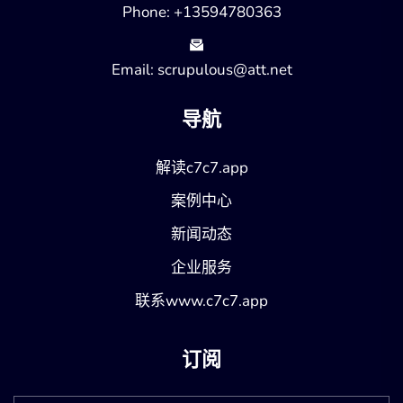
Phone: +13594780363
Email: scrupulous@att.net
导航
解读c7c7.app
案例中心
新闻动态
企业服务
联系www.c7c7.app
订阅