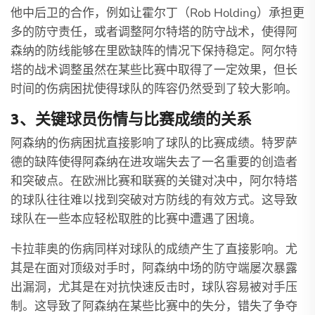
他中后卫的合作，例如让霍尔丁（Rob Holding）承担更
多的防守责任，或者调整阿尔特塔的防守战术，使得阿
森纳的防线能够在里欧缺阵的情况下保持稳定。阿尔特
塔的战术调整虽然在某些比赛中取得了一定效果，但长
时间的伤病困扰使得球队的阵容仍然受到了较大影响。
3、关键球员伤情与比赛成绩的关系
阿森纳的伤病困扰直接影响了球队的比赛成绩。特罗萨
德的缺阵使得阿森纳在进攻端失去了一名重要的创造者
和突破点。在欧洲比赛和联赛的关键对决中，阿尔特塔
的球队往往难以找到突破对方防线的有效方式。这导致
球队在一些本应轻松取胜的比赛中遭遇了困境。
卡拉菲奥的伤病同样对球队的成绩产生了直接影响。尤
其是在面对顶级对手时，阿森纳中场的防守端屡次暴露
出漏洞，尤其是在对抗快速反击时，球队容易被对手压
制。这导致了阿森纳在某些比赛中的失分，错失了争夺