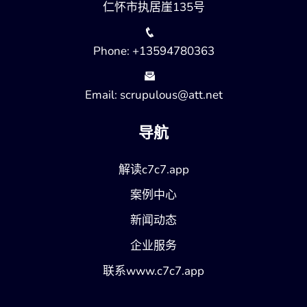
仁怀市执居崖135号
Phone: +13594780363
Email: scrupulous@att.net
导航
解读c7c7.app
案例中心
新闻动态
企业服务
联系www.c7c7.app