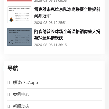
2026-08-06 13:09:06
雷克雅未克维京队冰岛联赛全胜提前
问鼎冠军
2026-08-06 12:25:51
阿森纳酋长球场全新温格铜像盛大揭
幕球迷热情欢庆
2026-08-06 11:36:15
导航
解读c7c7.app
案例中心
新闻动态