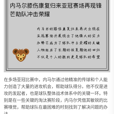
在多场亚冠比赛中，内马尔通过他精准的传球和个人能
力创造了大量的进攻机会，帮助球队得分。他不仅是进
攻的发起者，也是球队整体战术体系中的关键一环。特
别是在一些关键的淘汰赛阶段，内马尔凭借其敏锐的比
赛嗅觉，帮助球队在最困难的时刻找到了解决问题的办