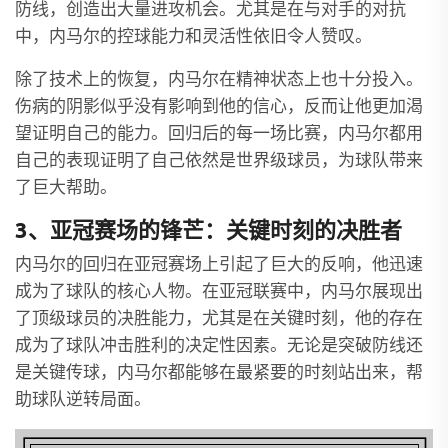
防线，创造出大量进攻机会。尤其是在与对手的对抗
中，内马尔的控球能力和灵活性依旧令人赞叹。
除了技术上的恢复，内马尔在精神状态上也十分投入。
伤病的阴影似乎没有影响到他的信心，反而让他更加渴
望证明自己的能力。回归后的每一场比赛，内马尔都用
自己的表现证明了自己依然是世界级球员，为球队带来
了巨大帮助。
3、亚冠赛场的锋芒：关键时刻的决胜者
内马尔的回归在亚冠赛场上引起了巨大的反响，他迅速
成为了球队的核心人物。在亚冠联赛中，内马尔展现出
了顶级球员的决胜能力，尤其是在关键时刻，他的存在
成为了球队冲击胜利的决定性因素。无论是突破防线还
是关键传球，内马尔都能够在最紧要的时刻站出来，帮
助球队逆转局面。