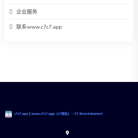
企业服务
联系www.c7c7.app