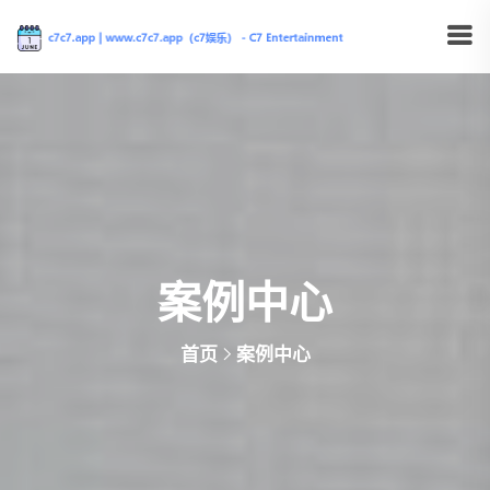
案例中心
首页
案例中心