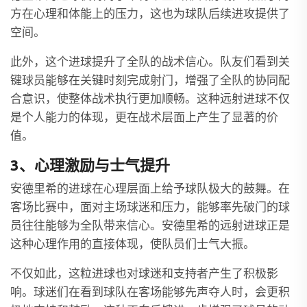
方在心理和体能上的压力，这也为球队后续进攻提供了
空间。
此外，这个进球提升了全队的战术信心。队友们看到关
键球员能够在关键时刻完成射门，增强了全队的协同配
合意识，使整体战术执行更加顺畅。这种远射进球不仅
是个人能力的体现，更在战术层面上产生了显著的价
值。
3、心理激励与士气提升
安德里希的进球在心理层面上给予球队极大的鼓舞。在
客场比赛中，面对主场球迷和压力，能够率先破门的球
员往往能够为全队带来信心。安德里希的远射进球正是
这种心理作用的直接体现，使队员们士气大振。
不仅如此，这粒进球也对球迷和支持者产生了积极影
响。球迷们在看到球队在客场能够先声夺人时，会更积