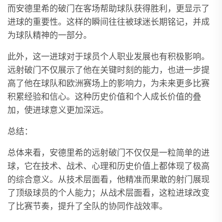
而安德里希的破门在客场帮助球队获得胜利，更显示了
进球的重要性。这样的瞬间往往被球迷长期铭记，并成
为球队精神的一部分。
此外，这一进球对于球员个人职业发展也有积极影响。
远射破门不仅展示了他在关键时刻的能力，也进一步提
高了他在球队和欧洲赛场上的影响力，为未来更多比赛
积累经验和信心。这种历史价值和个人成长价值的叠
加，使进球意义更加深远。
总结：
总体来看，安德里希的远射破门不仅仅是一粒简单的进
球，它在技术、战术、心理和历史价值上都体现了极高
的综合意义。从技术层面看，他精准而果敢的射门展现
了顶级球员的个人能力；从战术层面看，这粒进球改变
了比赛节奏，提升了全队的协同作战效率。