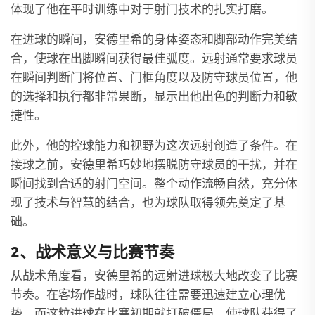
体现了他在平时训练中对于射门技术的扎实打磨。
在进球的瞬间，安德里希的身体姿态和脚部动作完美结
合，使球在出脚瞬间获得最佳弧度。远射通常要求球员
在瞬间判断门将位置、门框角度以及防守球员位置，他
的选择和执行都非常果断，显示出他出色的判断力和敏
捷性。
此外，他的控球能力和视野为这次远射创造了条件。在
接球之前，安德里希巧妙地摆脱防守球员的干扰，并在
瞬间找到合适的射门空间。整个动作流畅自然，充分体
现了技术与智慧的结合，也为球队取得领先奠定了基
础。
2、战术意义与比赛节奏
从战术角度看，安德里希的远射进球极大地改变了比赛
节奏。在客场作战时，球队往往需要迅速建立心理优
势，而这粒进球在比赛初期就打破僵局，使球队获得了