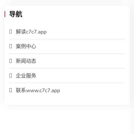
导航
解读c7c7.app
案例中心
新闻动态
企业服务
联系www.c7c7.app