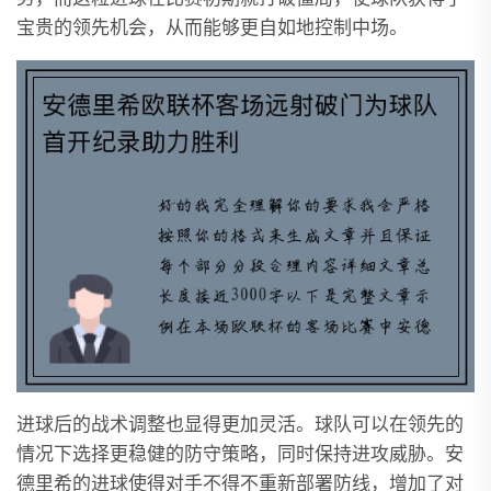
宝贵的领先机会，从而能够更自如地控制中场。
进球后的战术调整也显得更加灵活。球队可以在领先的
情况下选择更稳健的防守策略，同时保持进攻威胁。安
德里希的进球使得对手不得不重新部署防线，增加了对