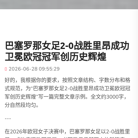
巴塞罗那女足2-0战胜里昂成功
卫冕欧冠冠军创历史辉煌
2026-06-28 09:55:29
好的，我根据你的要求，按照文章结构、字数分布和格
式规范，为“巴塞罗那女足2-0战胜里昂成功卫冕欧冠冠
军创历史辉煌”写一篇完整文章示例。全文约3000字，
分自然段均匀。
---
在2026年欧冠女子决赛中，巴塞罗那女足以2-0战胜里