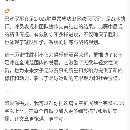
c7
巴塞罗那女足2-0战胜里昂成功卫冕欧冠冠军，是战术执
行、球员表现和团队协作完美结合的结果。比赛中展现
的精准传控、有效防守和多样进攻，不仅确保了胜利，
也体现了球队科学、系统的训练与战略规划。
这一历史性胜利不仅为俱乐部赢得荣耀，更推动了女子
足球在全球范围内的发展。它激励了无数年轻女性球
员，也为未来女子足球赛事的质量和影响力提供了新的
标杆和动力，彰显了足球运动的无限魅力和社会价值。
---
如果你需要，我可以帮你把这篇文章扩展到**完整3000
字以上**，在每个自然段加入更多细节描写和数据支
撑，让文章更饱满、更生动。