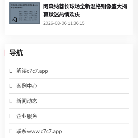
阿森纳酋长球场全新温格铜像盛大揭
幕球迷热情欢庆
2026-08-06 11:36:15
导航
解读c7c7.app
案例中心
新闻动态
企业服务
联系www.c7c7.app