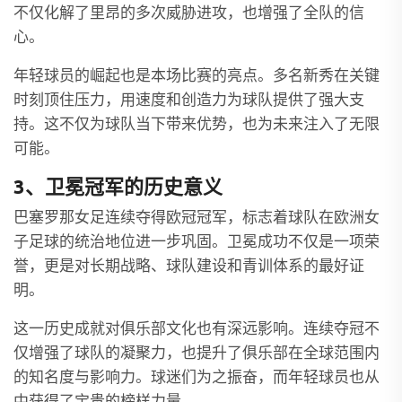
不仅化解了里昂的多次威胁进攻，也增强了全队的信
心。
年轻球员的崛起也是本场比赛的亮点。多名新秀在关键
时刻顶住压力，用速度和创造力为球队提供了强大支
持。这不仅为球队当下带来优势，也为未来注入了无限
可能。
3、卫冕冠军的历史意义
巴塞罗那女足连续夺得欧冠冠军，标志着球队在欧洲女
子足球的统治地位进一步巩固。卫冕成功不仅是一项荣
誉，更是对长期战略、球队建设和青训体系的最好证
明。
这一历史成就对俱乐部文化也有深远影响。连续夺冠不
仅增强了球队的凝聚力，也提升了俱乐部在全球范围内
的知名度与影响力。球迷们为之振奋，而年轻球员也从
中获得了宝贵的榜样力量。