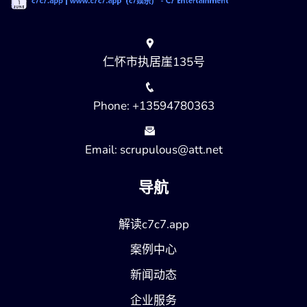
仁怀市执居崖135号
Phone: +13594780363
Email: scrupulous@att.net
导航
解读c7c7.app
案例中心
新闻动态
企业服务