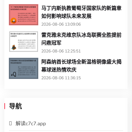
马丁内斯执教葡萄牙国家队的新篇章
如何影响球队未来发展
2026-08-06 13:09:06
雷克雅未克维京队冰岛联赛全胜提前
问鼎冠军
2026-08-06 12:25:51
阿森纳酋长球场全新温格铜像盛大揭
幕球迷热情欢庆
2026-08-06 11:36:15
导航
解读c7c7.app