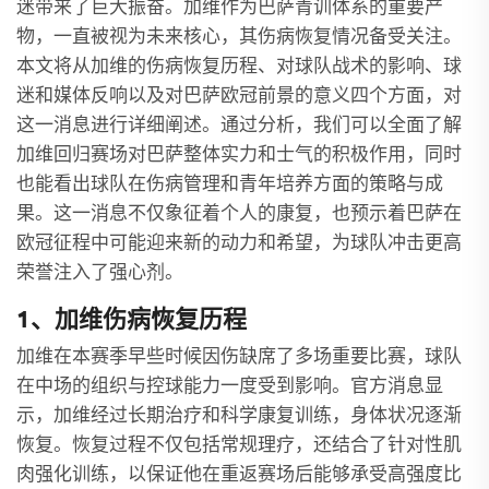
迷带来了巨大振奋。加维作为巴萨青训体系的重要产
物，一直被视为未来核心，其伤病恢复情况备受关注。
本文将从加维的伤病恢复历程、对球队战术的影响、球
迷和媒体反响以及对巴萨欧冠前景的意义四个方面，对
这一消息进行详细阐述。通过分析，我们可以全面了解
加维回归赛场对巴萨整体实力和士气的积极作用，同时
也能看出球队在伤病管理和青年培养方面的策略与成
果。这一消息不仅象征着个人的康复，也预示着巴萨在
欧冠征程中可能迎来新的动力和希望，为球队冲击更高
荣誉注入了强心剂。
1、加维伤病恢复历程
加维在本赛季早些时候因伤缺席了多场重要比赛，球队
在中场的组织与控球能力一度受到影响。官方消息显
示，加维经过长期治疗和科学康复训练，身体状况逐渐
恢复。恢复过程不仅包括常规理疗，还结合了针对性肌
肉强化训练，以保证他在重返赛场后能够承受高强度比