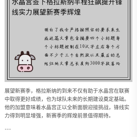
展望新赛季，格拉斯纳的到来不仅有助于水晶宫在联赛
中取得更好成绩，也为球队未来的长期建设奠定基础。
他的加盟意味着水晶宫正以全新面貌迎接挑战，锋线实
力得到明显增强，新赛季的辉煌前景值得期待。
---