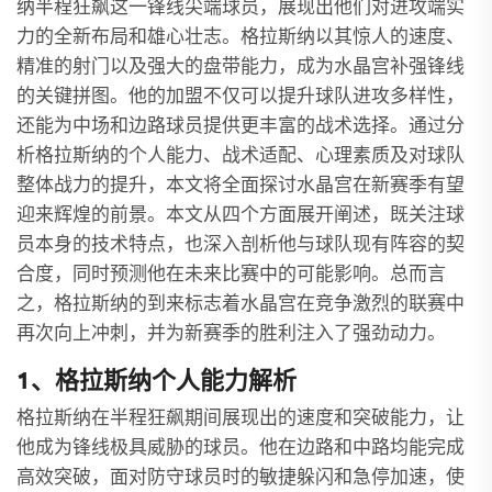
纳半程狂飙这一锋线尖端球员，展现出他们对进攻端实
力的全新布局和雄心壮志。格拉斯纳以其惊人的速度、
精准的射门以及强大的盘带能力，成为水晶宫补强锋线
的关键拼图。他的加盟不仅可以提升球队进攻多样性，
还能为中场和边路球员提供更丰富的战术选择。通过分
析格拉斯纳的个人能力、战术适配、心理素质及对球队
整体战力的提升，本文将全面探讨水晶宫在新赛季有望
迎来辉煌的前景。本文从四个方面展开阐述，既关注球
员本身的技术特点，也深入剖析他与球队现有阵容的契
合度，同时预测他在未来比赛中的可能影响。总而言
之，格拉斯纳的到来标志着水晶宫在竞争激烈的联赛中
再次向上冲刺，并为新赛季的胜利注入了强劲动力。
1、格拉斯纳个人能力解析
格拉斯纳在半程狂飙期间展现出的速度和突破能力，让
他成为锋线极具威胁的球员。他在边路和中路均能完成
高效突破，面对防守球员时的敏捷躲闪和急停加速，使