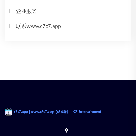
企业服务
联系www.c7c7.app