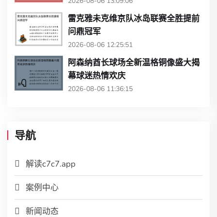
2026-08-06 13:09:06
雷克雅未克维京队冰岛联赛全胜提前
问鼎冠军
2026-08-06 12:25:51
阿森纳酋长球场全新温格铜像盛大揭
幕球迷热情欢庆
2026-08-06 11:36:15
导航
解读c7c7.app
案例中心
新闻动态