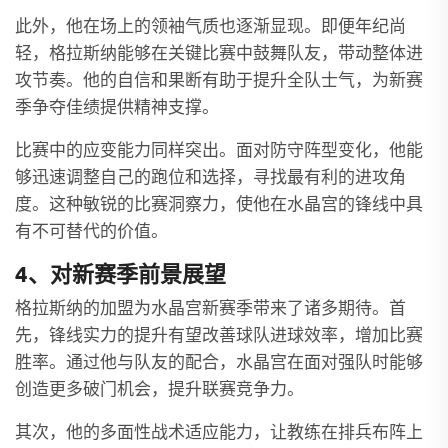
此外，他在场上的领袖气质也逐渐显现。即便年纪尚
轻，格拉斯纳能够在关键比赛中鼓舞队友，带动整体进
攻节奏。他的自信和果断有助于提升全队士气，为新赛
季争夺佳绩提供精神支撑。
比赛中的应变能力同样突出。面对防守阵型变化，他能
够迅速调整自己的跑位和选择，寻找最有利的进攻角
度。这种敏锐的比赛洞察力，使他在水晶宫的锋线中具
有不可替代的价值。
4、对新赛季前景展望
格拉斯纳的加盟为水晶宫新赛季带来了诸多期待。首
先，锋线实力的提升有望改善球队进球效率，增加比赛
胜率。通过他与队友的配合，水晶宫在面对强队时能够
创造更多破门机会，提升联赛竞争力。
其次，他的多面性战术适应能力，让教练在排兵布阵上