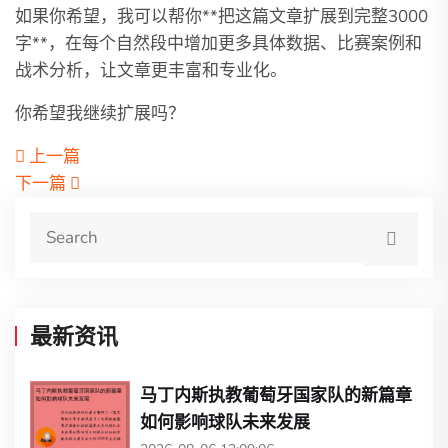
如果你希望，我可以帮你**把这篇文章扩展到完整3000
字**，在每个自然段中增加更多具体数据、比赛案例和
战术分析，让文章更丰富和专业化。
你希望我继续扩展吗？
上一篇
下一篇
最新资讯
马丁内斯执教葡萄牙国家队的新篇章
如何影响球队未来发展