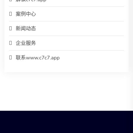
案例中心
新闻动态
企业服务
联系www.c7c7.app