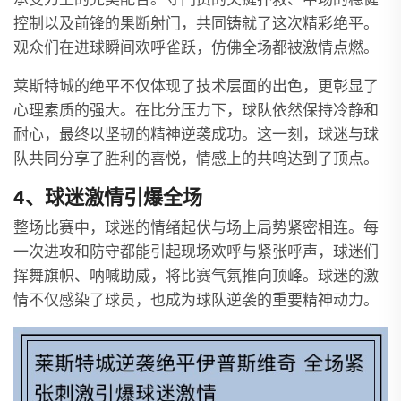
控制以及前锋的果断射门，共同铸就了这次精彩绝平。
观众们在进球瞬间欢呼雀跃，仿佛全场都被激情点燃。
莱斯特城的绝平不仅体现了技术层面的出色，更彰显了
心理素质的强大。在比分压力下，球队依然保持冷静和
耐心，最终以坚韧的精神逆袭成功。这一刻，球迷与球
队共同分享了胜利的喜悦，情感上的共鸣达到了顶点。
4、球迷激情引爆全场
整场比赛中，球迷的情绪起伏与场上局势紧密相连。每
一次进攻和防守都能引起现场欢呼与紧张呼声，球迷们
挥舞旗帜、呐喊助威，将比赛气氛推向顶峰。球迷的激
情不仅感染了球员，也成为球队逆袭的重要精神动力。