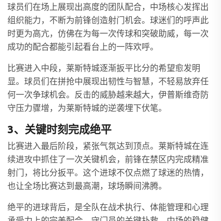
球员们在场上展现出高度的团队配合，中场核心发挥出
组织能力，不断为前锋创造射门机会。球迷们的呼声此
时更为高亢，仿佛在为每一次传球和突破助威，每一次
成功的配合都能引起看台上的一阵欢呼。
比赛进入中段，莱斯特城逐渐扳平比分的希望愈发明
显。球员们在拼抢中展现出韧性与智慧，不轻易放弃任
何一次争球机会。反击的威胁越来越大，伊普斯维奇防
守压力骤增，为莱斯特城的逆袭埋下伏笔。
3、关键时刻完成绝平
比赛进入最后阶段，紧张气氛达到顶点。莱斯特城在连
续进攻中抓住了一次关键机会，前锋在禁区内完成精准
射门，将比分扳平。这个进球不仅点燃了球迷的热情，
也让全场比赛达到最高潮，球场瞬间沸腾。
绝平的进球背后，是全队在战术执行、体能管理和心理
承受力上的完美配合。守门员的关键扑救、中场的稳健