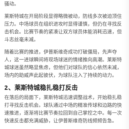
骚动。
莱斯特城在开局阶段显得略微被动，防线多次被迫顶住
压力。中场球员在组织进攻时显得谨慎，但仍在寻找反
击机会。比赛节奏的紧凑让双方球员体能消耗迅速，但
斗志丝毫未减。
随着比赛的推进，伊普斯维奇成功打破僵局，先声夺
人，这一进球瞬间将现场球迷的情绪推向高潮。莱斯特
城球迷虽然略显焦虑，但他们对球队的信心依然未减，
场内的助威声此起彼伏，为球队注入了持续的动力。
2、莱斯特城稳扎稳打反击
在落后的局面下，莱斯特城迅速调整战术，开始稳扎稳
打寻找反击机会。球队通过中场的精准传球和边路的快
速推进，逐渐将比赛节奏拉回到自己掌控之中。每一次
快速反击都充满威胁，让伊普斯维奇防线频频告急。