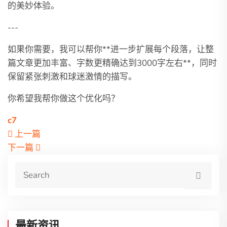
的美妙体验。
---
如果你需要，我可以帮你**进一步扩展每个段落，让整
篇文章更加丰富、字数更精确达到3000字左右**，同时
保留紧张刺激和球迷激情的描写。
你希望我帮你做这个优化吗？
c7
上一篇
下一篇
最新资讯