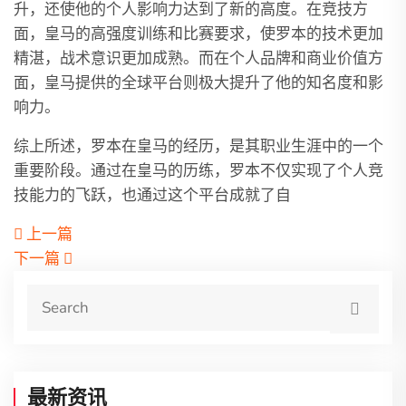
升，还使他的个人影响力达到了新的高度。在竞技方
面，皇马的高强度训练和比赛要求，使罗本的技术更加
精湛，战术意识更加成熟。而在个人品牌和商业价值方
面，皇马提供的全球平台则极大提升了他的知名度和影
响力。
综上所述，罗本在皇马的经历，是其职业生涯中的一个
重要阶段。通过在皇马的历练，罗本不仅实现了个人竞
技能力的飞跃，也通过这个平台成就了自
上一篇
下一篇
最新资讯