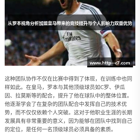
这种团队协作不仅在比赛中得到了体现，在训练中也同
样如此。在皇马，罗本与其他顶级球员如C罗、伊瓜
因、拉莫斯等的配合，提升了他在球队中的整体位置。
他逐渐学会了在复杂的团队配合中发挥自己的技术优
势，而不仅仅依赖个人突破。这对于他职业生涯的长期
发展具有非常重要的意义，因为能够在团队中找到自己
的定位，是任何一名顶级球员必须具备的素质。