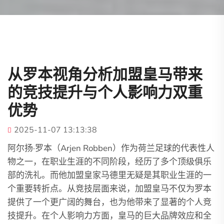
从罗本视角分析加盟皇马带来
的竞技提升与个人影响力双重
优势
2025-11-07 13:13:38
阿尔扬·罗本（Arjen Robben）作为荷兰足球的代表性人
物之一，在职业生涯的不同阶段，经历了多个顶级俱乐
部的洗礼。而他加盟皇家马德里无疑是其职业生涯的一
个重要转折点。从竞技层面来说，加盟皇马不仅为罗本
提供了一个更广阔的舞台，也为他带来了显著的个人竞
技提升。在个人影响力方面，皇马的巨大品牌效应和全