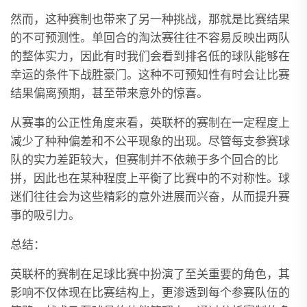
然而，这种赛制也带来了另一种挑战，那就是比赛结果
的不可预测性。单回合的淘汰赛往往不容易反映出两队
的整体实力，因此有时我们会看到排名低的球队能够在
幸运的条件下战胜豪门。这种不可预知性有时会让比赛
结果偏离预期，甚至带来意外的惊喜。
从赛事的公正性角度来看，英联杯的赛制在一定程度上
减少了种种偏差和不公平现象的出现。尽管每支参赛球
队的实力差距较大，但赛制并不依赖于多个回合的比
拼，因此也在某种程度上平衡了比赛中的不对称性。球
迷们往往会为这些精彩的意外进展而兴奋，从而提升赛
事的吸引力。
总结：
英联杯的赛制在足球比赛中扮演了至关重要的角色，其
影响不仅体现在比赛结构上，更渗透到每个参赛队伍的