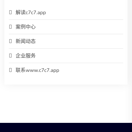
解读c7c7.app
案例中心
新闻动态
企业服务
联系www.c7c7.app