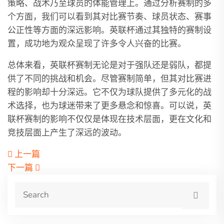
策略、战术乃至球员的体能管理上。通过分析赛制的多
个方面，我们可以看到其对比赛节奏、球员状态、赛事
公正性等方面的深远影响。英联杯通过其独特的赛制设
置，成功地为观众呈现了许多令人兴奋的比赛。
总体来看，英联杯赛制无论是对于强队还是弱队，都提
供了不同的挑战和机会。尽管赛制简单，但其对比赛进
程的影响却十分深远。它不仅为球队提供了多元化的战
术选择，也为球迷带来了更多悬念和惊喜。可以说，英
联杯赛制的影响不仅仅是体现在技术层面，更在文化和
竞技层面上产生了深远的波动。
上一篇
下一篇