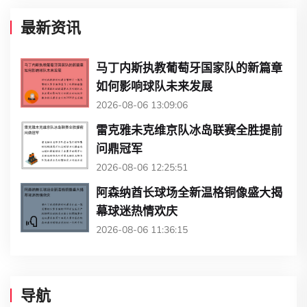
最新资讯
马丁内斯执教葡萄牙国家队的新篇章
如何影响球队未来发展
2026-08-06 13:09:06
雷克雅未克维京队冰岛联赛全胜提前
问鼎冠军
2026-08-06 12:25:51
阿森纳酋长球场全新温格铜像盛大揭
幕球迷热情欢庆
2026-08-06 11:36:15
导航