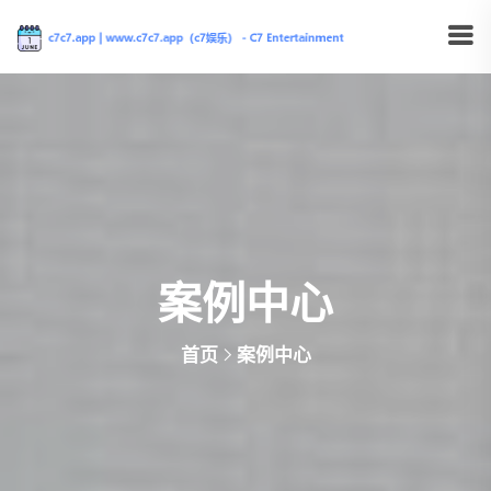
案例中心
首页
案例中心