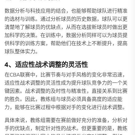
数据分析与科技应用的结合，也能够帮助球队进行精准
的选材与训练。通过分析球员的历史数据，球队可以更
清楚地了解球员的优缺点，从而在选拔新球员时做出更
加科学的决策。在训练中，数据分析同样可以为球员提
供科学的训练方案，帮助他们在技术上不断提升，提高
球队整体实力。
4、适应性战术调整的灵活性
在CBA联赛中，比赛节奏与对手风格的变化非常迅速，
适应性战术调整的灵活性成为提升球队竞争力的一个关
键因素。战术调整的及时性与精准性，直接关系到比赛
的胜负。因此，教练组与球员必须具备高度的适应能
力，能够在比赛过程中根据对手的变化进行战术调整。
具体来说，教练组需要在赛前做好充分的准备，分析对
手的优缺点，制定针对性的战术。但更重要的是，教练