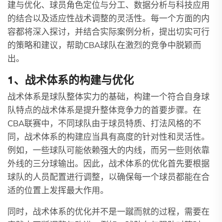
建与优化、球员角色定位与分工、数据分析与科技应用
的结合以及适应性战术调整的灵活性。每一个方面的内
容都将深入探讨，并结合实际案例分析，提出切实可行
的策略和建议，帮助CBA球队在激烈的竞争中脱颖而
出。
1、战术体系的构建与优化
战术体系是球队整体实力的基础，构建一个符合自身球
队特点的战术体系是提升整体竞争力的首要步骤。在
CBA联赛中，不同球队由于球员特质、打法风格的不
同，战术体系的构建应当具有高度的针对性和灵活性。
例如，一些球队可能依赖强大的内线，而另一些则依靠
外线的三分球输出。因此，战术体系的优化首先要根据
球队的人员配置进行调整，以确保每一个球员都能在合
适的位置上发挥最大作用。
同时，战术体系的优化并不是一蹴而就的过程，需要在