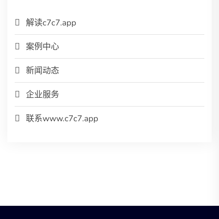
解读c7c7.app
案例中心
新闻动态
企业服务
联系www.c7c7.app