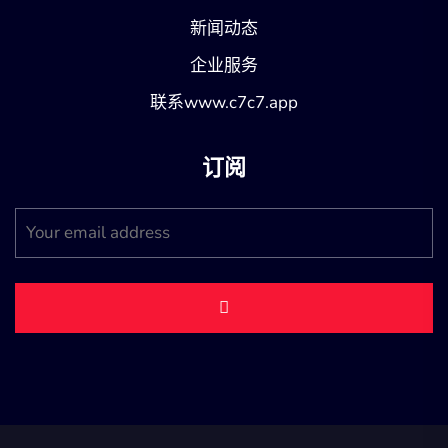
新闻动态
企业服务
联系www.c7c7.app
订阅