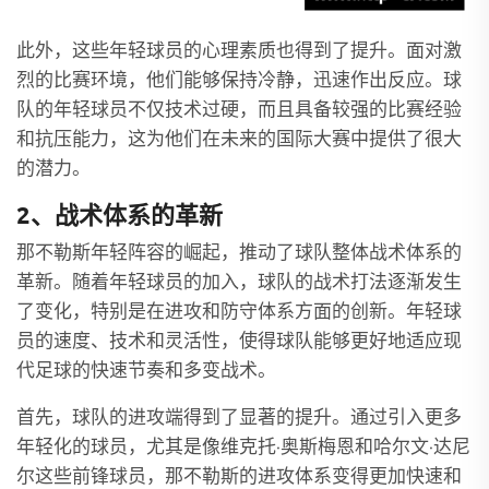
此外，这些年轻球员的心理素质也得到了提升。面对激
烈的比赛环境，他们能够保持冷静，迅速作出反应。球
队的年轻球员不仅技术过硬，而且具备较强的比赛经验
和抗压能力，这为他们在未来的国际大赛中提供了很大
的潜力。
2、战术体系的革新
那不勒斯年轻阵容的崛起，推动了球队整体战术体系的
革新。随着年轻球员的加入，球队的战术打法逐渐发生
了变化，特别是在进攻和防守体系方面的创新。年轻球
员的速度、技术和灵活性，使得球队能够更好地适应现
代足球的快速节奏和多变战术。
首先，球队的进攻端得到了显著的提升。通过引入更多
年轻化的球员，尤其是像维克托·奥斯梅恩和哈尔文·达尼
尔这些前锋球员，那不勒斯的进攻体系变得更加快速和