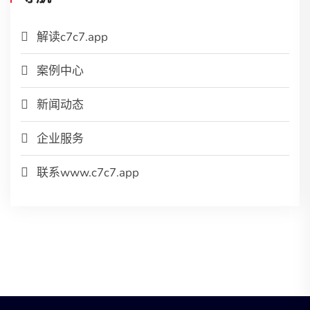
解读c7c7.app
案例中心
新闻动态
企业服务
联系www.c7c7.app