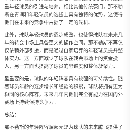
重年轻球员的引进与培养。相比其他传统豪门，那不勒
斯在青训和年轻球员的选拔上具有独特的优势，这使得
他们在未来的竞争中占据了一定的先机。
此外，球队年轻球员的逐步成熟，也使得球队在未来几
年的转会市场上具备更大的操作空间。那不勒斯不再仅
仅依赖外部引援，而是通过自家培养的年轻球员提升整
体实力。这一方面减少了球队在转会市场上的资金投
入，另一方面也提高了球员的忠诚度和整体凝聚力。
最重要的是，球队的年轻阵容具有较强的可持续性。随
着球员年龄的逐步增长和经验的积累，球队将拥有更为
稳固的核心阵容，未来几年内他们完全有能力在国内外
赛场上持续保持竞争力。
总结：
那不勒斯的年轻阵容崛起无疑为球队的未来腾飞提供了