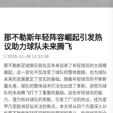
那不勒斯年轻阵容崛起引发热
议助力球队未来腾飞
2025-11-26 11:22:36
那不勒斯足球俱乐部在近年来迎来了年轻球员的大规模
崛起，这一变化不仅改变了球队的整体面貌，也为球队
未来的发展奠定了坚实的基础。随着年轻球员的不断崭
露头角，球队的整体战术打法也出现了革新，进而为球
队的未来腾飞打下了重要的基础。这些年轻球员的能
力、潜力和对球队的贡献，引发了广泛的热议，成为意
甲乃至欧洲足坛关注的焦点。本文将从四个方面深入分