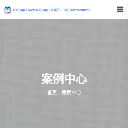
案例中心
首页
案例中心