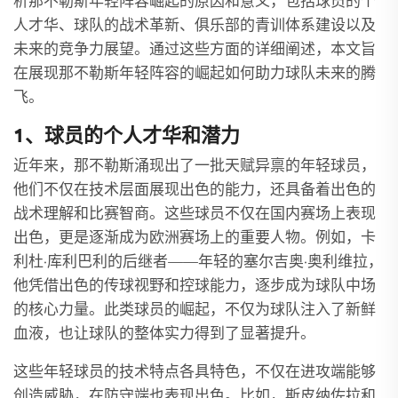
析那不勒斯年轻阵容崛起的原因和意义，包括球员的个
人才华、球队的战术革新、俱乐部的青训体系建设以及
未来的竞争力展望。通过这些方面的详细阐述，本文旨
在展现那不勒斯年轻阵容的崛起如何助力球队未来的腾
飞。
1、球员的个人才华和潜力
近年来，那不勒斯涌现出了一批天赋异禀的年轻球员，
他们不仅在技术层面展现出色的能力，还具备着出色的
战术理解和比赛智商。这些球员不仅在国内赛场上表现
出色，更是逐渐成为欧洲赛场上的重要人物。例如，卡
利杜·库利巴利的后继者——年轻的塞尔吉奥·奥利维拉，
他凭借出色的传球视野和控球能力，逐步成为球队中场
的核心力量。此类球员的崛起，不仅为球队注入了新鲜
血液，也让球队的整体实力得到了显著提升。
这些年轻球员的技术特点各具特色，不仅在进攻端能够
创造威胁，在防守端也表现出色。比如，斯皮纳佐拉和