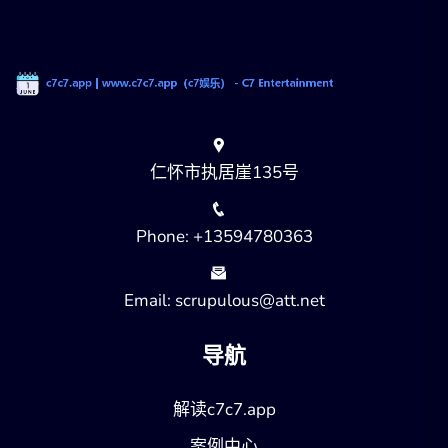
仁怀市执居崖135号
Phone: +13594780363
Email: scrupulous@att.net
导航
解读c7c7.app
案例中心