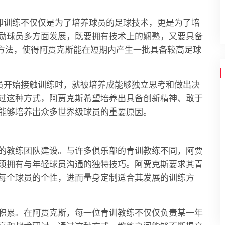
，即训练不仅仅是为了培养球员的足球技术，更是为了培
励球员多方面发展，既要拥有技术上的娴熟，又要具备
养方法，使得阿贾克斯能在短期内产生一批具备较高足球
球员开始接触训练时，就被培养成能够独立思考和做出决
过这种方式，阿贾克斯希望培养出具备创新精神、敢于
能够培养出众多世界级球员的重要原因。
的教练团队建设。与许多俱乐部的青训教练不同，阿贾
须拥有与年轻球员沟通的独特技巧。阿贾克斯要求其青
每个球员的个性，进而量身定制适合其发展的训练方
积累。在阿贾克斯，每一位青训教练不仅仅负责某一年