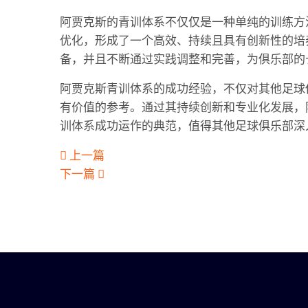
阿贾克斯的青训体系不仅仅是一种单纯的训练方
优化，形成了一个高效、持续且具有创新性的培
备，并且不断通过实践调整和完善，为俱乐部的
阿贾克斯青训体系的成功经验，不仅对其他足球
有价值的参考。通过其持续创新和专业化发展，
训体系成功运作的典范，值得其他足球俱乐部深
上一篇
下一篇