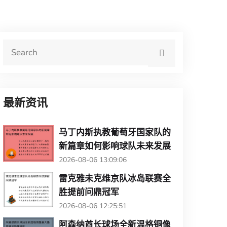
最新资讯
马丁内斯执教葡萄牙国家队的
新篇章如何影响球队未来发展
2026-08-06 13:09:06
雷克雅未克维京队冰岛联赛全
胜提前问鼎冠军
2026-08-06 12:25:51
阿森纳酋长球场全新温格铜像