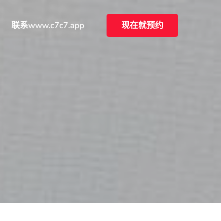
联系www.c7c7.app
现在就预约