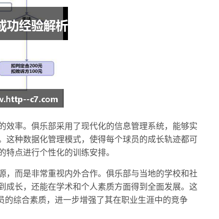
的效率。俱乐部采用了现代化的信息管理系统，能够实
。这种数据化管理模式，使得每个球员的成长轨迹都可
的特点进行个性化的训练安排。
源，而是非常重视内外合作。俱乐部与当地的学校和社
到成长，还能在学术和个人素质方面得到全面发展。这
球员的综合素质，进一步增强了其在职业生涯中的竞争