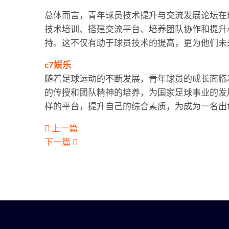
总体而言，青年球员技术提升与交流发展论坛在
技术培训、搭建交流平台、培养团队协作和提升
持。这不仅有助于球员技术的提高，更为他们未
c7娱乐
随着足球运动的不断发展，青年球员的成长面临
的传授和团队精神的培养，为国家足球事业的发
样的平台，提升自己的综合素质，为成为一名出
上一篇
下一篇