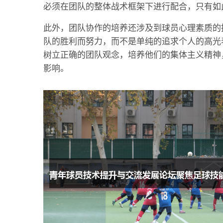
必须在团队的整体战术框架下进行配合，只有如
此外，团队协作的培养还涉及到球员心理素质的
队的胜利而努力，而不是单纯的追求个人的高光
树立正确的团队观念，培养他们的集体主义精神
影响。