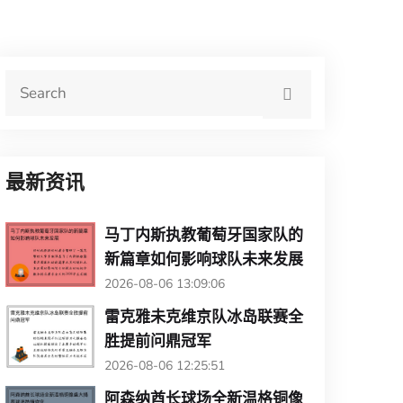
最新资讯
马丁内斯执教葡萄牙国家队的
新篇章如何影响球队未来发展
2026-08-06 13:09:06
雷克雅未克维京队冰岛联赛全
胜提前问鼎冠军
2026-08-06 12:25:51
阿森纳酋长球场全新温格铜像