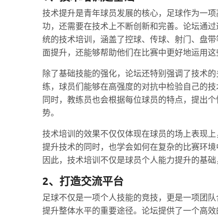
技术提升是青年球员发展的核心，足球作为一项
功，还需要在技术上不断创新和完善。论坛通过
统的技术培训，涵盖了控球、传球、射门、盘带
面提升，还能够帮助他们在比赛中更好地运用这
除了基础技能的强化，论坛还特别强调了技术的
练，球员们能够在高强度的对抗中检验自己的技
同时，教练员也会根据每位球员的特点，提出个
势。
技术培训的效果不仅仅体现在球员的场上表现上
提升技术的同时，也学会如何在复杂的比赛环境
因此，技术培训不仅是球员个人能力提升的基础
2、打造交流平台
足球不仅是一项个人技能的竞技，更是一项团队
提升整体水平的重要途径。论坛提供了一个高效