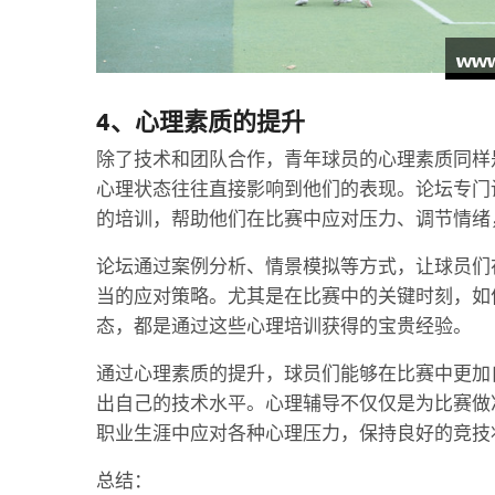
4、心理素质的提升
除了技术和团队合作，青年球员的心理素质同样
心理状态往往直接影响到他们的表现。论坛专门
的培训，帮助他们在比赛中应对压力、调节情绪
论坛通过案例分析、情景模拟等方式，让球员们
当的应对策略。尤其是在比赛中的关键时刻，如
态，都是通过这些心理培训获得的宝贵经验。
通过心理素质的提升，球员们能够在比赛中更加
出自己的技术水平。心理辅导不仅仅是为比赛做
职业生涯中应对各种心理压力，保持良好的竞技
总结：