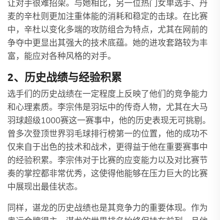
让对手很难招架。与她相比，另一位热门女单选手、丹
麦的辛杜则更加注重体能的消耗和稳定的击球。在比赛
中，辛杜以变化多端的攻防组合为特点，尤其在网前的
争夺中更显出其强大的技术底蕴。她的进攻套路较为丰
富，能应对各种风格的对手。
2、历史战绩与经验积累
选手们的历史战绩在一定程度上反映了他们的竞争能力
和心理素质。李宗伟是羽坛中的传奇人物，尤其在大马
羽球超级1000赛这一赛事中，他的历史表现无可挑剔。
曾多次登顶世界羽毛球排行榜第一的位置，他的成功不
仅来自于出色的技术和战术，更得益于他在重要赛事中
的经验积累。李宗伟对于比赛的应变能力以及对比赛节
奏的掌控都非常优秀，这使得他能够在压力巨大的比赛
中展现出最佳状态。
同样，谌龙的历史战绩也是其竞争力的重要体现。作为