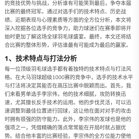
的竞技优势与挑战，分析谁有可能笑到最后，争夺本届
比赛的最终冠军。通过对选手们的技术特点、历史战
绩、近期表现与心理素质等方面的全方位分析，本文将
深入挖掘各位选手的竞争力，助力球迷们在赛季即将开
始时更加了解这场全球羽毛球盛宴。最终，本文还将结
合比赛的整体形势，评估谁最有可能成为最后的赢家。
1、技术特点与打法分析
每一位顶级羽毛球选手都有着独特的技术特点与打法风
格。在大马羽球超级1000赛的竞争中，选手的技术水平
与打法将决定其能否在高压比赛中脱颖而出。首先，我
们来看男单选手李宗伟，他的技术细腻，攻防转换迅
速，尤其擅长反手技术的运用。他的步伐灵活，可以迅
速调整到最佳位置进行回球，这让他在面对对手的攻击
时拥有很强的防守能力。此外，李宗伟的发球也是他的
强项之一，凭借精确的落点常常能在开局时就占据优
势。结合他丰富的比赛经验，李宗伟的全方位能力使他