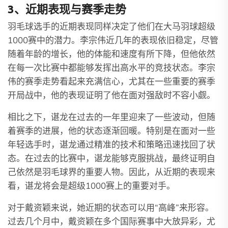
3、近期表现与赛季走势
羽毛球选手的近期表现同样决定了他们在大马羽球超级
1000赛中的潜力。李宗伟近几年的表现依旧稳定，尽管
随着年龄的增长，他的体能和速度有所下降，但他依然
在每一次比赛中都能够发挥出高水平的竞技状态。李宗
伟的赛季走势看起来充满信心，尤其在一些重要的赛季
开局战中，他的表现证明了他在面对强敌时不容小觑。
相比之下，谌龙在过去的一年里迎来了一些波动，但随
着赛季的进展，他的状态逐渐回暖。特别是在面对一些
年轻选手时，谌龙通过精准的技术和策略迅速找回了状
态。在过去的比赛中，谌龙能够克服挑战，最终证明自
己依然是羽毛球界的重要人物。因此，从近期的表现来
看，谌龙将会是超级1000赛上的重要对手。
对于戴资颖来说，她近期的状态可以用“高峰”来形容。
过去几个月中，戴资颖在多个国际赛事中大放异彩，尤