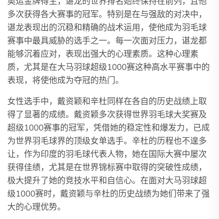
奥运金牌得主，谌龙的世界排名始终保持在前列，且他
多次获得各大赛事的冠军。特别是在与强敌的对决中，
谌龙表现出的沉稳和精确的战术运用，使他成为羽毛球
赛事中最具威胁的选手之一。每一次面对压力，谌龙都
能够沉着应对，表现出强大的心理素质。这种心理素
质，尤其是在大马羽球超级1000赛这种高水平赛事中的
表现，将使他成为夺冠的热门。
女性选手中，戴资颖和辛杜同样在各自的历史战绩上取
得了显著的成绩。戴资颖多次获得世界羽毛球大奖赛及
超级1000赛事的冠军，凭借她的稳定性和爆发力，已成
为世界羽毛球界的顶级女单选手。辛杜的历程也不遑多
让，作为印度的羽毛球代表人物，她在国际大赛中屡次
获得佳绩，尤其是在世界锦标赛中取得的突破性成绩，
极大提升了她的竞技水平和自信心。在面对大马羽球超
级1000赛时，戴资颖与辛杜的历史战绩为她们带来了强
大的心理优势。